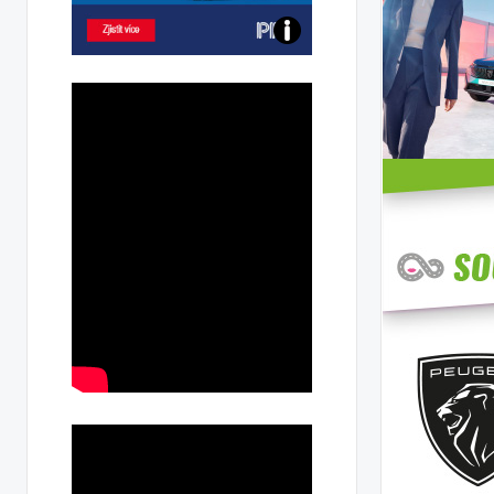
Poznejte
všechny
dobíjecí
stanice
PRE