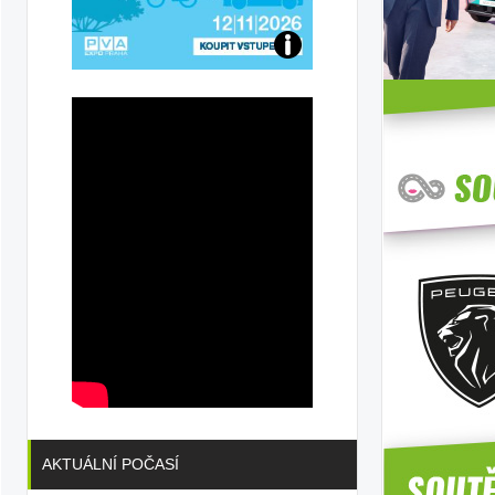
Přijďte
na
konferenci
AKTUÁLNÍ POČASÍ