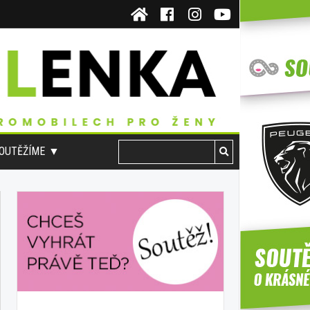
OUTĚŽÍME