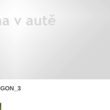
X3: auto roku z pohledu žen
Jak pečovat o auto po zim
Auto mého srdce 2026
rady na
AGON_3