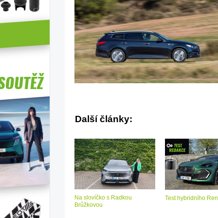
Další články:
Na slovíčko s Radkou
Test hybridního Ren
Brůžkovou