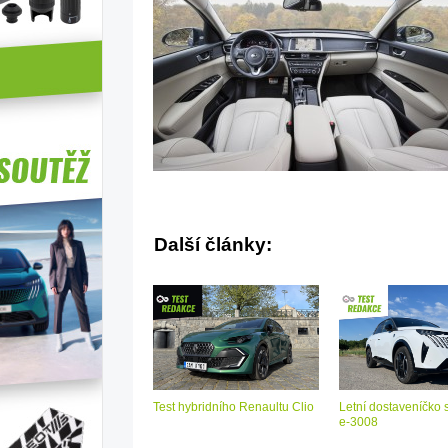
Další články:
Test hybridního Renaultu Clio
Letní dostaveníčko 
e-3008