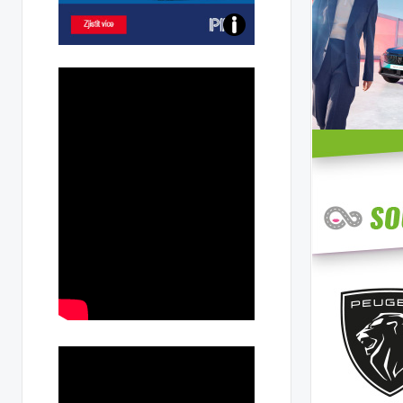
Poznejte
všechny
dobíjecí
stanice
PRE