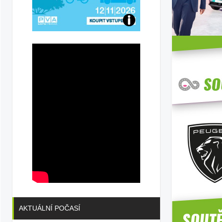
Přijďte
na
konferenci
AKTUÁLNÍ POČASÍ