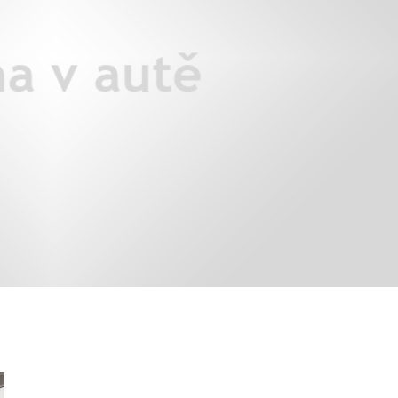
X3: auto roku z pohledu žen
Jak pečovat o auto po zim
Auto mého srdce 2026
rady na