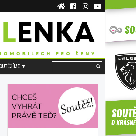
OUTĚŽÍME