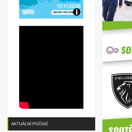
Přijďte
na
konferenci
AKTUÁLNÍ POČASÍ