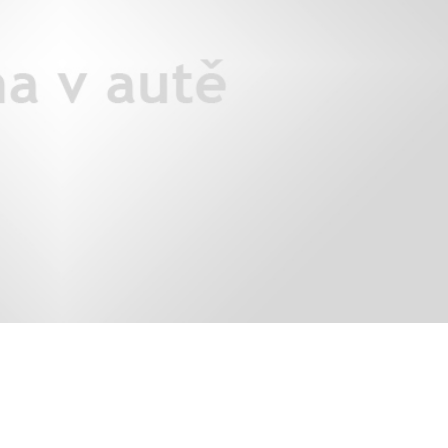
X3: auto roku z pohledu žen
Jak pečovat o auto po zim
Auto mého srdce 2026
rady na