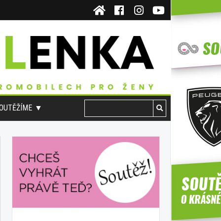
OUTĚŽÍME