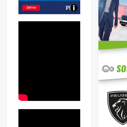
Poznejte
všechny
dobíjecí
stanice
PRE