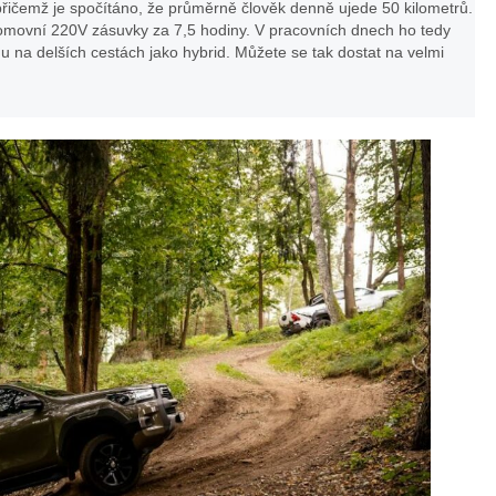
 přičemž je spočítáno, že průměrně člověk denně ujede 50 kilometrů.
 domovní 220V zásuvky za 7,5 hodiny. V pracovních dnech ho tedy
u na delších cestách jako hybrid. Můžete se tak dostat na velmi