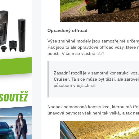
Opravdový offroad
Výše zmíněné modely jsou samozřejmě určeny
Pak jsou tu ale opravdové offroad vozy, které
poušti. V čem se vlastně liší?
Zásadní rozdíl je v samotné konstrukci voz
Cruiser
. Ta sice může být těžší, ale zárov
působení vnějších sil.
Naopak samonosná konstrukce, kterou má třeba R
únavová pevnost však není tak velká, a tak ne