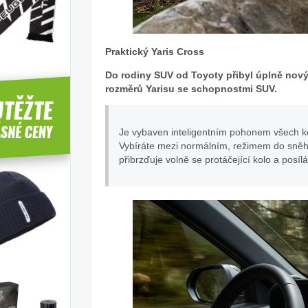
Praktický Yaris Cross
Do rodiny SUV od Toyoty přibyl úplně nový
rozměrů Yarisu se schopnostmi SUV.
Je vybaven inteligentním pohonem všech k
Vybíráte mezi normálním, režimem do sněh
přibrzďuje volně se protáčející kolo a posíl