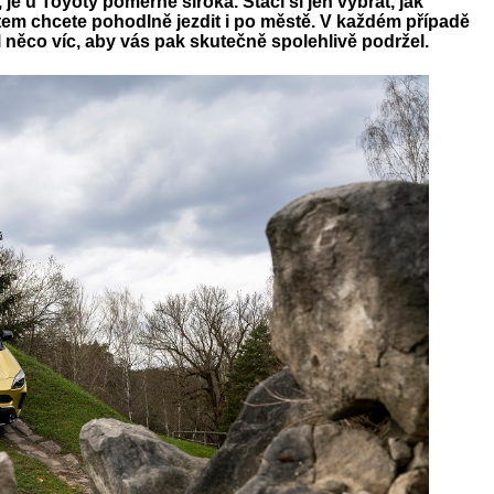
je u Toyoty poměrně široká. Stačí si jen vybrat, jak
tem chcete pohodlně jezdit i po městě. V každém případě
 něco víc, aby vás pak skutečně spolehlivě podržel.