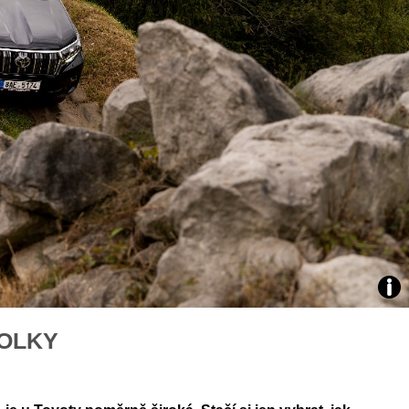
áklady správného poutání
Zabavte děti na cestách
autosedačky
překvapivé rady pro bezpečnou
stručně o autosedačkách
Zdro
KOLKY
arch
Toyo