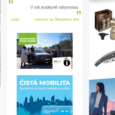
V roli jezdkyně rallycrossu
LEAF od Nissa
ženským a
 jízdu
rozhovor se Štěpánkou Mottlovou
Jaké
jsme
j:
ženy-
iv
řidičky
ta