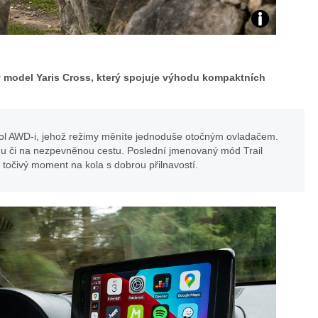
Zdroj:
archiv
 model Yaris Cross, který spojuje výhodu kompaktních
Toyota
Czech
ol AWD-i, jehož režimy měníte jednoduše otočným ovladačem.
u či na nezpevněnou cestu. Poslední jmenovaný mód Trail
á točivý moment na kola s dobrou přilnavostí.