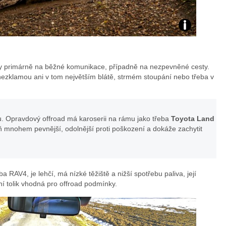
Zdroj:
archiv
 primárně na běžné komunikace, případně na nezpevněné cesty.
Toyota
 nezklamou ani v tom největším blátě, strmém stoupání nebo třeba v
Czech
u. Opravdový offroad má karoserii na rámu jako třeba
Toyota Land
eň mnohem pevnější, odolnější proti poškození a dokáže zachytit
AV4, je lehčí, má nízké těžiště a nižší spotřebu paliva, její
ní tolik vhodná pro offroad podmínky.