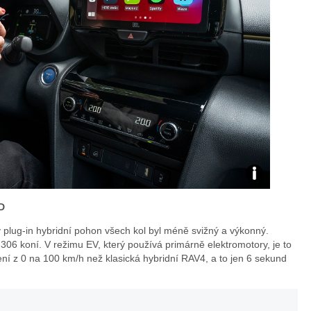
Zdroj:
D
archiv
plug-in hybridní pohon všech kol byl méně svižný a výkonný.
Toyota
306 koní. V režimu EV, který používá primárně elektromotory, je to
ení z 0 na 100 km/h než klasická hybridní RAV4, a to jen 6 sekund
Czech