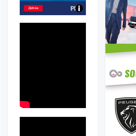
Poznejte
všechny
dobíjecí
stanice
PRE