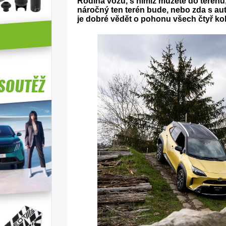
Rodina vozů, s nimiž můžete do terénu, 
náročný ten terén bude, nebo zda s au
je dobré vědět o pohonu všech čtyř kol