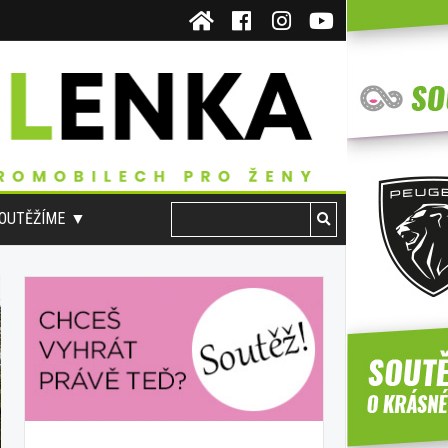
OUTĚŽÍME