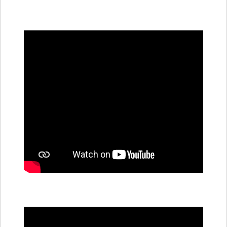
všechny
dobíjecí
stanice
PRE