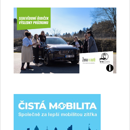
Jaké
jsme
ženy-
řidičky