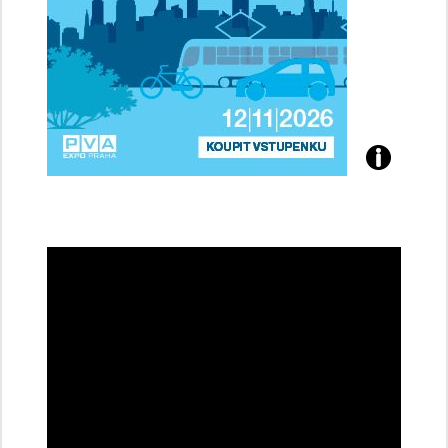
Přijďte
na
konferenci