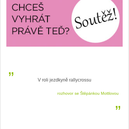
V roli jezdkyně rallycrossu
LEA
 jízdu
rozhovor se Štěpánkou Mottlovou