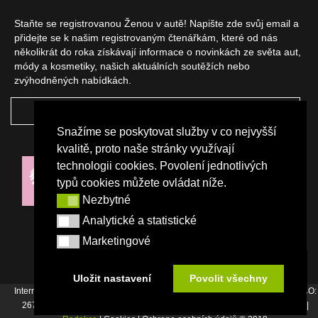
Staňte se registrovanou Ženou v autě! Napište zde svůj email a
přidejte se k našim registrovaným čtenářkám, které od nás
několikrát do roka získávají informace o novinkách ze světa aut,
módy a kosmetiky, našich aktuálních soutěžích nebo
zvýhodněných nabídkách.
ODEBÍRAT
Snažíme se poskytovat služby v co nejvyšší
NAŠI PARTNEŘI
kvalitě, proto naše stránky využívají
technologii cookies. Povolení jednotlivých
typů cookies můžete ovládat níže.
Nezbytné
Nezbytné
Analytické a statistické
Analytické a statistické
Marketingové
Marketingové
Uložit nastavení
Povolit všechny
Internetový magazín Žena v autě vydává vydavatelství Srdce Evropy s.r.o., IČO:
26744007, Bořivojova 17, Praha 3, Tel. : +420 222 726 364 |
Napište nám
|