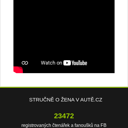
STRUČNĚ O ŽENA V AUTĚ.CZ
23472
registrovaných čtenářek a fanoušků na FB