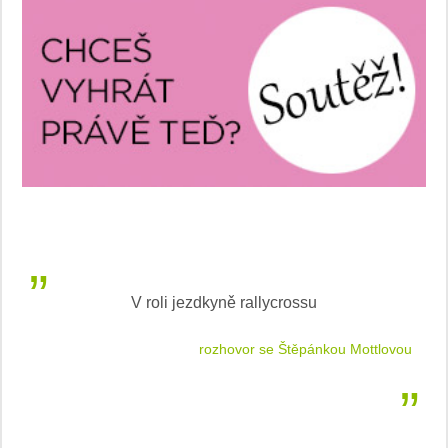
V roli jezdkyně rallycrossu
LEA
 jízdu
rozhovor se Štěpánkou Mottlovou