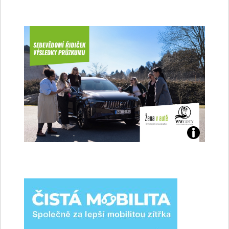
Jaké
jsme
ženy-
řidičky