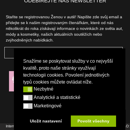
ODEBÍREJTE NÁŠ NEWSLETTER
Staňte se registrovanou Ženou v autě! Napište zde svůj email a
přidejte se k našim registrovaným čtenářkám, které od nás
několikrát do roka získávají informace o novinkách ze světa aut,
módy a kosmetiky, našich aktuálních soutěžích nebo
zvýhodněných nabídkách.
ODEBÍRAT
Snažíme se poskytovat služby v co nejvyšší
NAŠI PARTNEŘI
kvalitě, proto naše stránky využívají
technologii cookies. Povolení jednotlivých
typů cookies můžete ovládat níže.
Nezbytné
Nezbytné
Analytické a statistické
Analytické a statistické
Marketingové
Marketingové
Uložit nastavení
Povolit všechny
Internetový magazín Žena v autě vydává vydavatelství Srdce Evropy s.r.o., IČO: