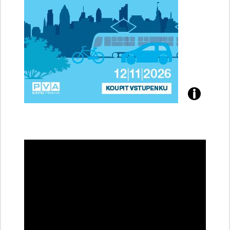
Přijďte
na
konferenci