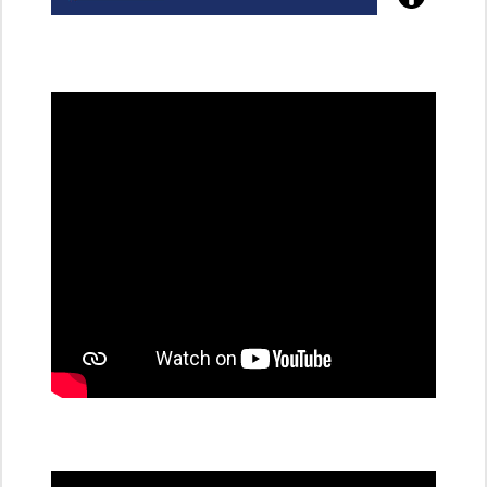
Poznejte
všechny
dobíjecí
stanice
PRE