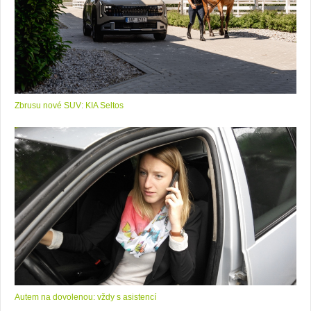
Zbrusu nové SUV: KIA Seltos
Autem na dovolenou: vždy s asistencí