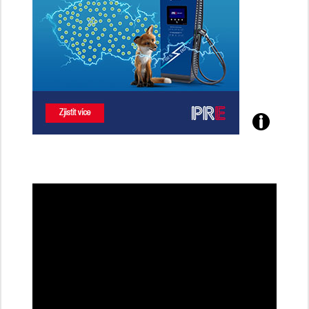
Poznejte
všechny
dobíjecí
stanice
PRE