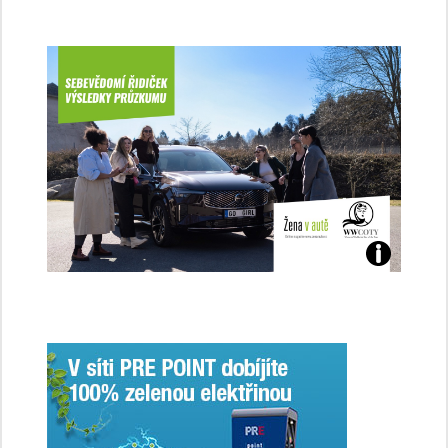
Jaké
jsme
ženy-
řidičky