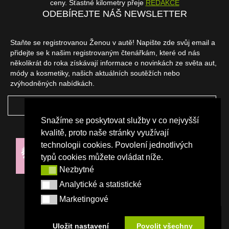
ceny. Šťastné kilometry přeje
REDAKCE
ODEBÍREJTE NÁŠ NEWSLETTER
Staňte se registrovanou Ženou v autě! Napište zde svůj email a
přidejte se k našim registrovaným čtenářkám, které od nás
několikrát do roka získávají informace o novinkách ze světa aut,
módy a kosmetiky, našich aktuálních soutěžích nebo
zvýhodněných nabídkách.
ODEBÍRAT
Snažíme se poskytovat služby v co nejvyšší
NAŠI PARTNEŘI
kvalitě, proto naše stránky využívají
technologii cookies. Povolení jednotlivých
typů cookies můžete ovládat níže.
Nezbytné
Nezbytné
Analytické a statistické
Analytické a statistické
Marketingové
Marketingové
Uložit nastavení
Povolit všechny