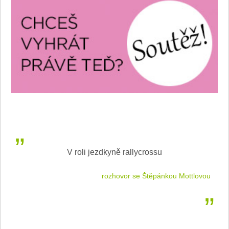
V roli jezdkyně rallycrossu
LEA
 jízdu
rozhovor se Štěpánkou Mottlovou