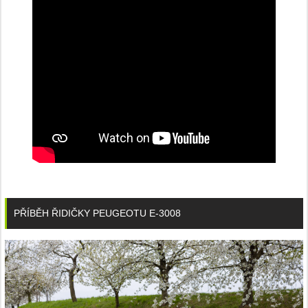
PŘÍBĚH ŘIDIČKY PEUGEOTU E-3008