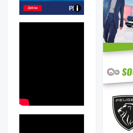
Poznejte
všechny
dobíjecí
stanice
PRE