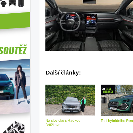
Další články:
Na slovíčko s Radkou
Test hybridního Ren
Brůžkovou