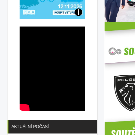
Přijďte
na
konferenci
AKTUÁLNÍ POČASÍ