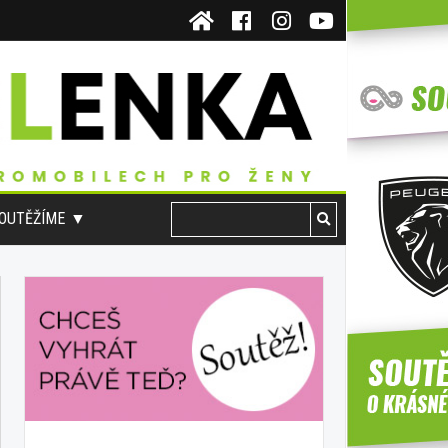
OUTĚŽÍME