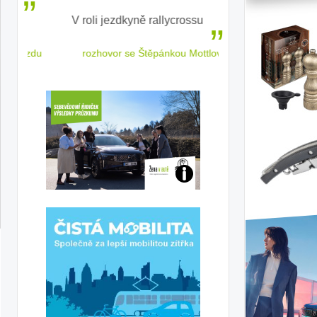
V roli jezdkyně rallycrossu
LEAF od Nissa
ženským a
 jízdu
rozhovor se Štěpánkou Mottlovou
Jaké
jsme
ženy-
řidičky