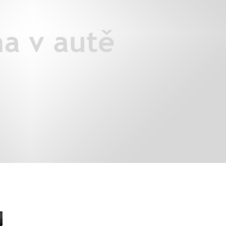
áklady správného poutání
Zabavte děti na cestách
autosedačky
překvapivé rady pro bezpečnou
stručně o autosedačkách