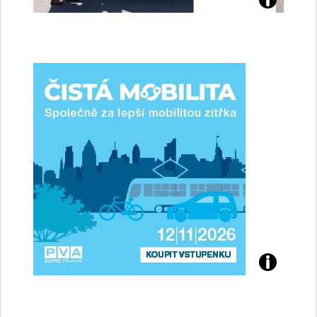
Jaké
jsme
ženy-
řidičky
Přijďte
na