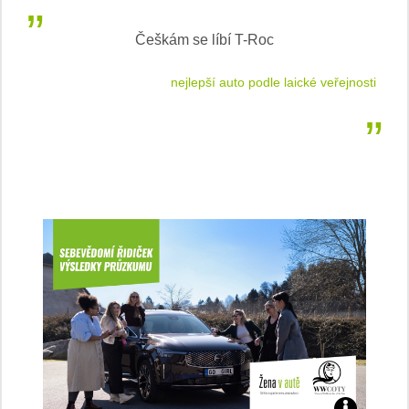
Češkám se líbí T-Roc
 cestu
nejlepší auto podle laické veřejnosti