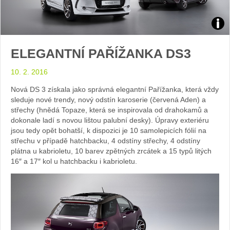
Zdroj
ELEGANTNÍ PAŘÍŽANKA DS3
foto
10. 2. 2016
auto
Nová DS 3 získala jako správná elegantní Pařížanka, která vždy
DS
sleduje nové trendy, nový odstín karoserie (červená Aden) a
střechy (hnědá Topaze, která se inspirovala od drahokamů a
dokonale ladí s novou lištou palubní desky). Úpravy exteriéru
Auto
jsou tedy opět bohatší, k dispozici je 10 samolepicích fólií na
střechu v případě hatchbacku, 4 odstíny střechy, 4 odstíny
plátna u kabrioletu, 10 barev zpětných zrcátek a 15 typů litých
16″ a 17″ kol u hatchbacku i kabrioletu.