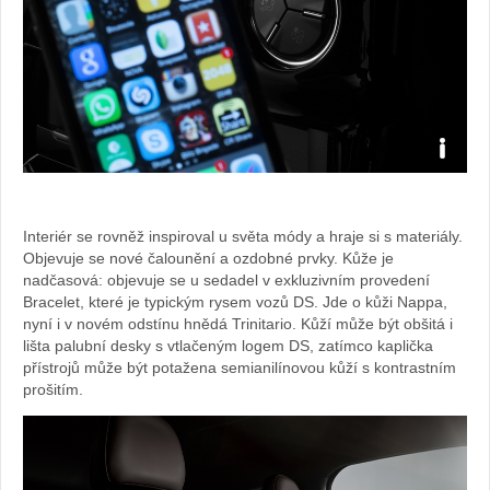
Zdroj:
fotoban
Interiér se rovněž inspiroval u světa módy a hraje si s materiály.
Objevuje se nové čalounění a ozdobné prvky. Kůže je
automob
nadčasová: objevuje se u sedadel v exkluzivním provedení
Bracelet, které je typickým rysem vozů DS. Jde o kůži Nappa,
DS
nyní i v novém odstínu hnědá Trinitario. Kůží může být obšitá i
lišta palubní desky s vtlačeným logem DS, zatímco kaplička
Automob
přístrojů může být potažena semianilínovou kůží s kontrastním
prošitím.