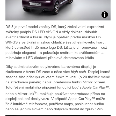
Zdroj:
DS 3 je první model značky DS, který získal velmi expresivní
fotoban
světelný podpis DS LED VISION a vždy dokázal skloubit
avantgardnost a krásu. Nyní je opatřen přední maskou DS
automob
WINGS s vertikální maskou chladiče šestiúhelníkového tvaru,
který uprostřed hrdě nese logo DS. Lišta je chromovaná – což
DS
podtrhuje eleganci – a pokračuje směrem ke světlometům a
mlhovkám s LED diodami přes dvě chromovaná křídla.
Automob
Díky sedmipalcovém dotykovému barevnému displeji je
zkušenost z řízení DS zase o něco více
high tech
. Displej kromě
snadnějšího přístupu ve všem funkcím vozu (o 20 tlačítek méně
na středovém panelu) nabízí především funkci
Mirror Screen
.
Toto řešení mobilního připojení fungující buď s Apple CarPlay™,
®
nebo s MirrorLink
umožňuje používat
smartphone
přímo na
displeji palubní desky vozu. V případě Apple CarPlay™ může
řidič intuitivně telefonovat, používat mapy, poslouchat hudbu
nebo se jedním slovem nebo dotykem dostat do zpráv SMS.