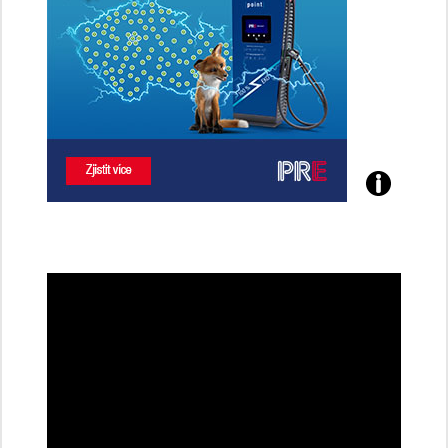
Poznejte
všechny
dobíjecí
stanice
PRE