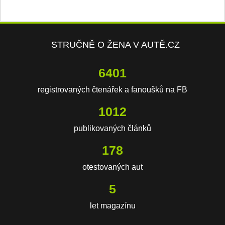
STRUČNĚ O ŽENA V AUTĚ.CZ
10817
registrovaných čtenářek a fanoušků na FB
1710
publikovaných článků
301
otestovaných aut
8
let magazínu