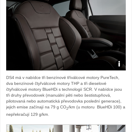
Zdroj:
DS4 má v nabídce tři benzínové tříválcové motory PureTech,
fotoban
dva benzínové čtyřválcové motory THP a tři dieselové
čtyřválcové motory BlueHDi s technologií SCR. V nabídce jsou
automob
tři druhy převodovek (manuální pěti nebo šestistupňová,
pilotovaná nebo automatická převodovka poslední generace),
DS
jejich emise začínají na 79 g CO
/km (u motoru BlueHDi 100) a
2
nepřekračují 129 g/km.
Automob