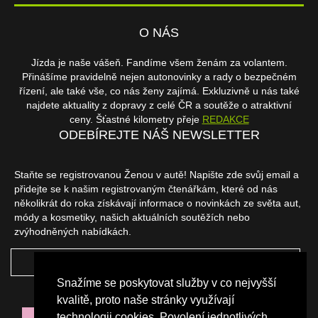
O NÁS
Jízda je naše vášeň. Fandíme všem ženám za volantem.
Přinášíme pravidelně nejen autonovinky a rady o bezpečném
řízení, ale také vše, co nás ženy zajímá. Exkluzivně u nás také
najdete aktuality z dopravy z celé ČR a soutěže o atraktivní
ceny. Šťastné kilometry přeje
REDAKCE
ODEBÍREJTE NÁŠ NEWSLETTER
Staňte se registrovanou Ženou v autě! Napište zde svůj email a
přidejte se k našim registrovaným čtenářkám, které od nás
několikrát do roka získávají informace o novinkách ze světa aut,
módy a kosmetiky, našich aktuálních soutěžích nebo
zvýhodněných nabídkách.
ODEBÍRAT
Snažíme se poskytovat služby v co nejvyšší
NAŠI PARTNEŘI
kvalitě, proto naše stránky využívají
technologii cookies. Povolení jednotlivých