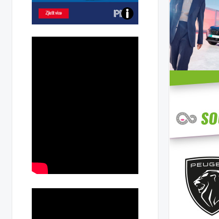
Poznejte
všechny
dobíjecí
stanice
PRE