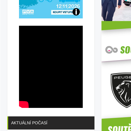
Přijďte
na
konferenci
AKTUÁLNÍ POČASÍ