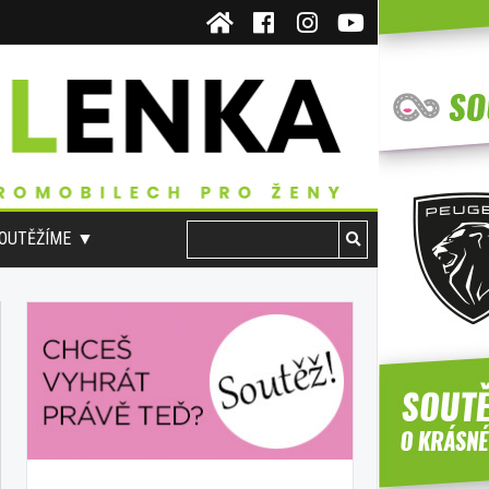
OUTĚŽÍME