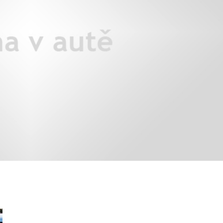
áklady správného poutání
Zabavte děti na cestách
autosedačky
překvapivé rady pro bezpečnou
stručně o autosedačkách