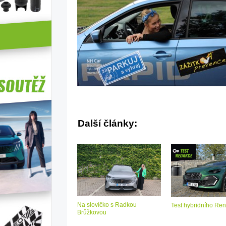
Další články:
Na slovíčko s Radkou
Test hybridního Ren
Brůžkovou