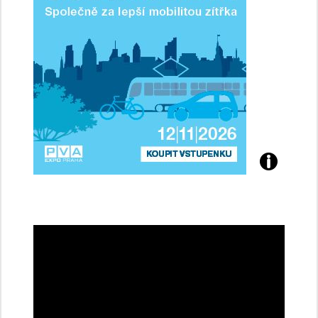
řidičky
Přijďte
na
konferenci