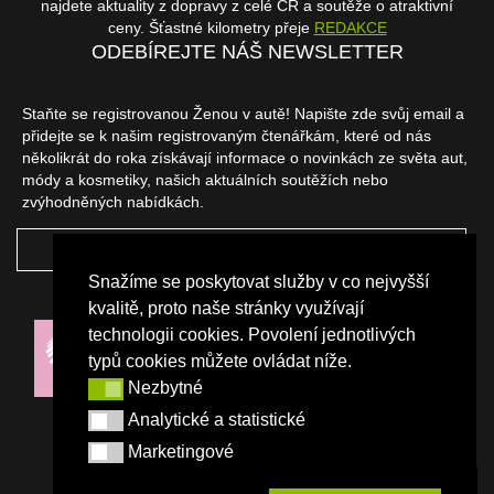
najdete aktuality z dopravy z celé ČR a soutěže o atraktivní
ceny. Šťastné kilometry přeje
REDAKCE
ODEBÍREJTE NÁŠ NEWSLETTER
Staňte se registrovanou Ženou v autě! Napište zde svůj email a
přidejte se k našim registrovaným čtenářkám, které od nás
několikrát do roka získávají informace o novinkách ze světa aut,
módy a kosmetiky, našich aktuálních soutěžích nebo
zvýhodněných nabídkách.
ODEBÍRAT
Snažíme se poskytovat služby v co nejvyšší
NAŠI PARTNEŘI
kvalitě, proto naše stránky využívají
technologii cookies. Povolení jednotlivých
typů cookies můžete ovládat níže.
Nezbytné
Nezbytné
Analytické a statistické
Analytické a statistické
Marketingové
Marketingové