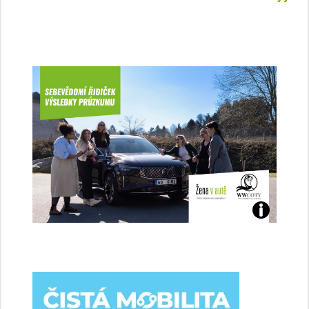
Jaké
jsme
ženy-