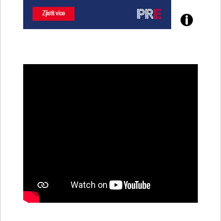
Poznejte
všechny
dobíjecí
stanice
PRE