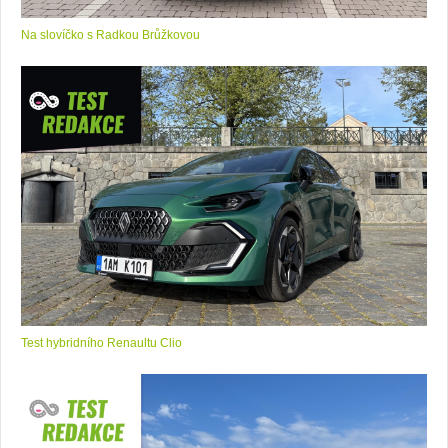
Na slovíčko s Radkou Brůžkovou
Test hybridního Renaultu Clio