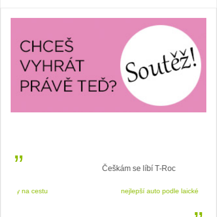
Češkám se líbí T-Roc
 cestu
nejlepší auto podle laické veřejnosti