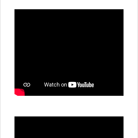
dobíjecí
stanice
PRE