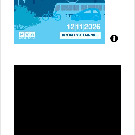
Přijďte
na
konferenci