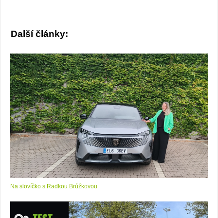
Další články:
Na slovíčko s Radkou Brůžkovou