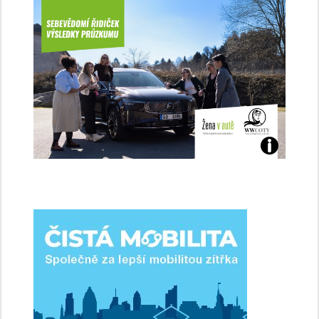
Jaké
jsme
ženy-
řidičky