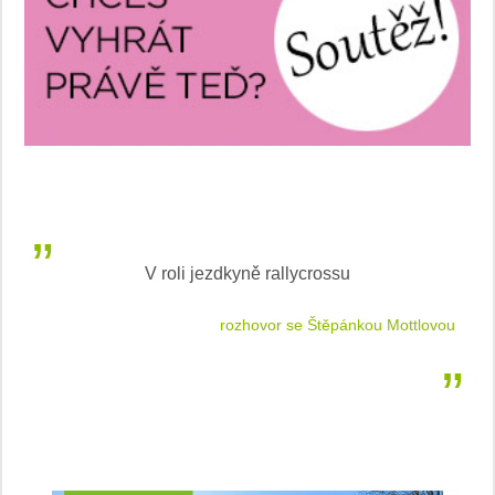
V roli jezdkyně rallycrossu
LEA
 jízdu
rozhovor se Štěpánkou Mottlovou