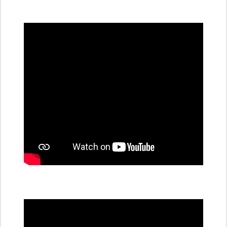
všechny
dobíjecí
stanice
PRE