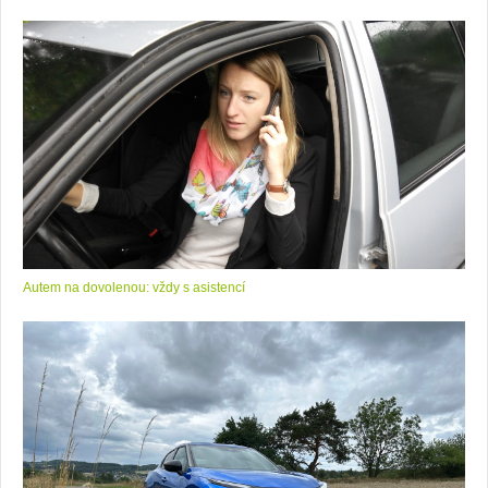
Autem na dovolenou: vždy s asistencí