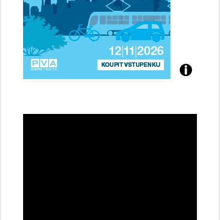
Přijďte
na
konferenci