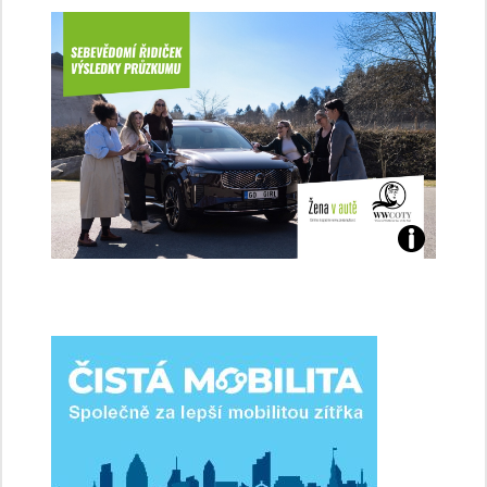
Jaké
jsme
ženy-
řidičky