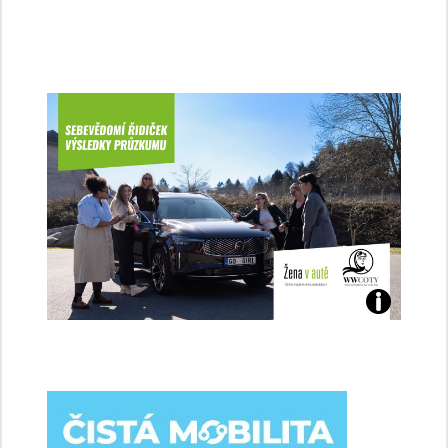
Jaké
jsme
ženy-
řidičky