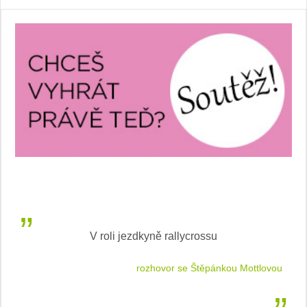
V roli jezdkyně rallycrossu
LEA
 jízdu
rozhovor se Štěpánkou Mottlovou