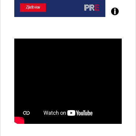
Poznejte
všechny
dobíjecí
stanice
PRE