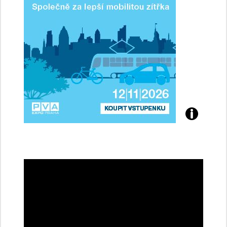
Přijďte
na
konferenci