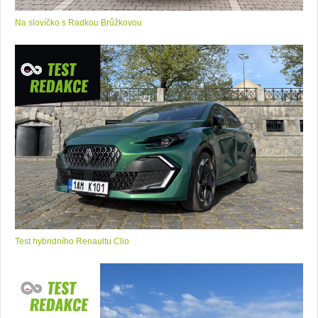
Na slovíčko s Radkou Brůžkovou
Test hybridního Renaultu Clio