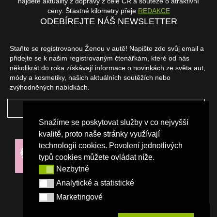
najdete aktuality z dopravy z celé ČR a soutěže o atraktivní
ceny. Šťastné kilometry přeje
REDAKCE
ODEBÍREJTE NÁŠ NEWSLETTER
Staňte se registrovanou Ženou v autě! Napište zde svůj email a
přidejte se k našim registrovaným čtenářkám, které od nás
několikrát do roka získávají informace o novinkách ze světa aut,
módy a kosmetiky, našich aktuálních soutěžích nebo
zvýhodněných nabídkách.
ODEBÍRAT
Snažíme se poskytovat služby v co nejvyšší
NAŠI PARTNEŘI
kvalitě, proto naše stránky využívají
technologii cookies. Povolení jednotlivých
typů cookies můžete ovládat níže.
Nezbytné
Nezbytné
Analytické a statistické
Analytické a statistické
Marketingové
Marketingové