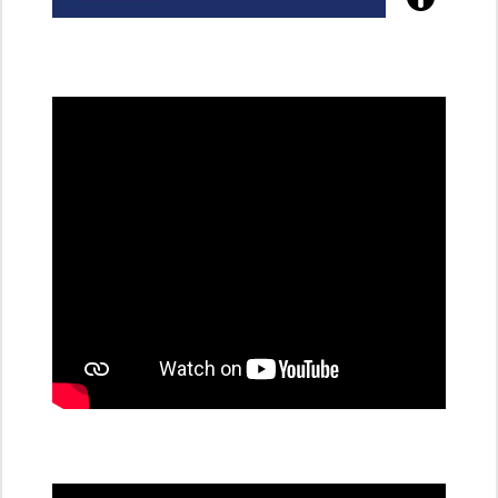
Poznejte
všechny
dobíjecí
stanice
PRE