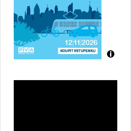
Přijďte
na
konferenci