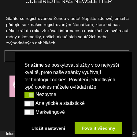
ODEBÍREJTE NÁŠ NEWSLETTER
Staňte se registrovanou Ženou v autě! Napište zde svůj email a
přidejte se k našim registrovaným čtenářkám, které od nás
několikrát do roka získávají informace o novinkách ze světa aut,
módy a kosmetiky, našich aktuálních soutěžích nebo
zvýhodněných nabídkách.
ODEBÍRAT
Snažíme se poskytovat služby v co nejvyšší
NAŠI PARTNEŘI
kvalitě, proto naše stránky využívají
technologii cookies. Povolení jednotlivých
typů cookies můžete ovládat níže.
Nezbytné
Nezbytné
Analytické a statistické
Analytické a statistické
Marketingové
Marketingové
Uložit nastavení
Povolit všechny
Internetový magazín Žena v autě vydává vydavatelství Srdce Evropy s.r.o., IČO: