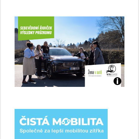
Jaké
jsme
ženy-
řidičky