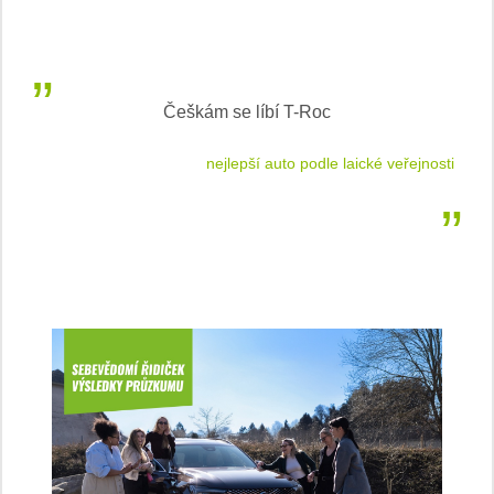
Inteligentní průvodce světem elektromobility
jnosti
sleduj náš web ELenka.cz