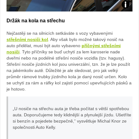
Foto:
Držák na kola na střechu
archiv
Nejčastěji se na silnicích setkáváte s vozy vybavenými
webu
střešními nosiči kol
. Aby však bylo možné takový nosič na
auto přidělat, musí být auto vybaveno
příčnými střešními
nosiči
. Tyto příčníky se buď uchytí za lem karoserie nade
dveřmi nebo na podélné střešní nosiče vozidla (tzv. hagusy).
Střešní nosiče jízdních kol jsou univerzální, tzn. že je lze použít
na jakémkoliv autě. Důležité je ale sledovat, pro jak velký
průměr rámové trubky jízdního kola je daný nosič určen. Kolo
se uchytí za rám a ráfky kol zajistí pomocí upevňujících pásků a
je hotovo.
„U nosiče na střechu auta je třeba počítat s větší spotřebou
auta. Doporučujeme tedy klidnější a plynulejší jízdu. Ušetříte
si benzín a pojedete bezpečně,“ vysvětluje Michal Knor ze
společnosti Auto Kelly.