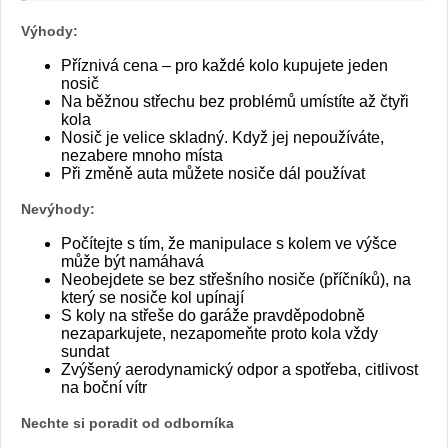
Výhody:
Příznivá cena – pro každé kolo kupujete jeden
nosič
Na běžnou střechu bez problémů umístíte až čtyři
kola
Nosič je velice skladný. Když jej nepoužíváte,
nezabere mnoho místa
Při změně auta můžete nosiče dál používat
Nevýhody:
Počítejte s tím, že manipulace s kolem ve výšce
může být namáhavá
Neobejdete se bez střešního nosiče (příčníků), na
který se nosiče kol upínají
S koly na střeše do garáže pravděpodobně
nezaparkujete, nezapomeňte proto kola vždy
sundat
Zvýšený aerodynamický odpor a spotřeba, citlivost
na boční vítr
Nechte si poradit od odborníka