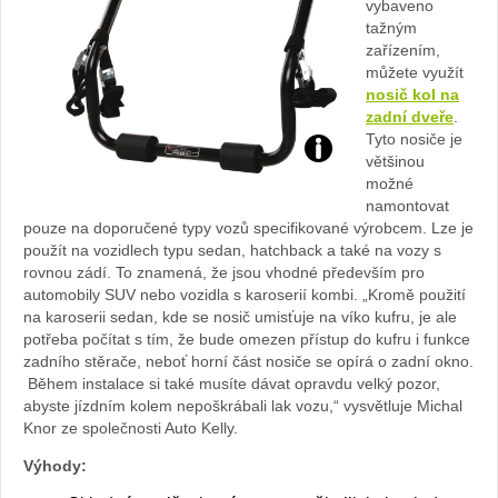
vybaveno
tažným
zařízením,
můžete využít
nosič kol na
zadní dveře
.
Tyto nosiče je
Foto:
většinou
možné
namontovat
archiv
pouze na doporučené typy vozů specifikované výrobcem. Lze je
použít na vozidlech typu sedan, hatchback a také na vozy s
webu
rovnou zádí. To znamená, že jsou vhodné především pro
automobily SUV nebo vozidla s karoserií kombi. „Kromě použití
na karoserii sedan, kde se nosič umisťuje na víko kufru, je ale
potřeba počítat s tím, že bude omezen přístup do kufru i funkce
zadního stěrače, neboť horní část nosiče se opírá o zadní okno.
Během instalace si také musíte dávat opravdu velký pozor,
abyste jízdním kolem nepoškrábali lak vozu,“ vysvětluje Michal
Knor ze společnosti Auto Kelly.
Výhody: