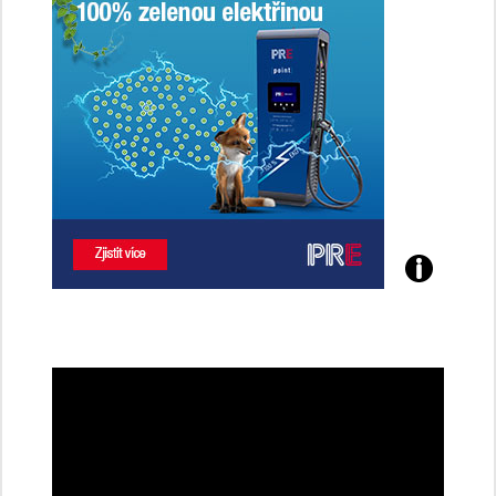
Poznejte
všechny
dobíjecí
stanice
PRE