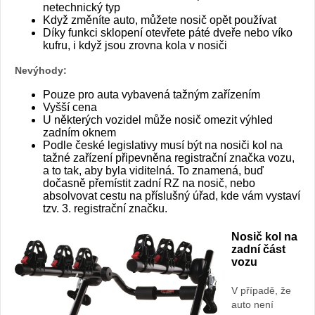
netechnický typ
Když změníte auto, můžete nosič opět používat
Díky funkci sklopení otevřete páté dveře nebo víko
kufru, i když jsou zrovna kola v nosiči
Nevýhody:
Pouze pro auta vybavená tažným zařízením
Vyšší cena
U některých vozidel může nosič omezit výhled
zadním oknem
Podle české legislativy musí být na nosiči kol na
tažné zařízení připevněna registrační značka vozu,
a to tak, aby byla viditelná. To znamená, buď
dočasně přemístit zadní RZ na nosič, nebo
absolvovat cestu na příslušný úřad, kde vám vystaví
tzv. 3. registrační značku.
Nosič kol na
zadní část
vozu
V případě, že
auto není