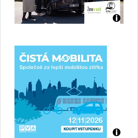
Jaké
jsme
ženy-
řidičky
Přijďte