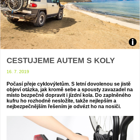
Zdroj
CESTUJEME AUTEM S KOLY
arch
16. 7. 2019
web
Počasí přeje cyklovýletům. S letní dovolenou se jistě
objeví otázka, jak kromě sebe a spousty zavazadel na
místo bezpečně dopravit i jízdní kola. Do zaplněného
kufru ho rozhodně nesložíte, takže nejlepším a
nejbezpečnějším řešením je odvézt ho na nosiči.