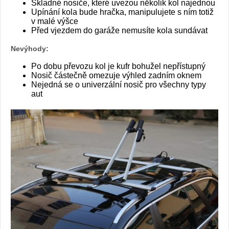
Skladné nosiče, které uvezou několik kol najednou
Upínání kola bude hračka, manipulujete s ním totiž
v malé výšce
Před vjezdem do garáže nemusíte kola sundávat
Nevýhody:
Po dobu převozu kol je kufr bohužel nepřístupný
Nosič částečně omezuje výhled zadním oknem
Nejedná se o univerzální nosič pro všechny typy
aut