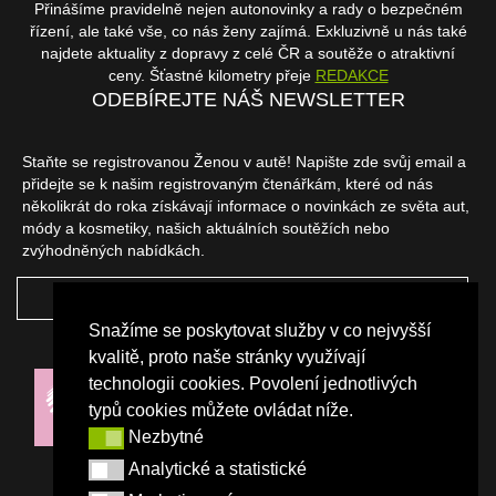
Přinášíme pravidelně nejen autonovinky a rady o bezpečném
řízení, ale také vše, co nás ženy zajímá. Exkluzivně u nás také
najdete aktuality z dopravy z celé ČR a soutěže o atraktivní
ceny. Šťastné kilometry přeje
REDAKCE
ODEBÍREJTE NÁŠ NEWSLETTER
Staňte se registrovanou Ženou v autě! Napište zde svůj email a
přidejte se k našim registrovaným čtenářkám, které od nás
několikrát do roka získávají informace o novinkách ze světa aut,
módy a kosmetiky, našich aktuálních soutěžích nebo
zvýhodněných nabídkách.
ODEBÍRAT
Snažíme se poskytovat služby v co nejvyšší
NAŠI PARTNEŘI
kvalitě, proto naše stránky využívají
technologii cookies. Povolení jednotlivých
typů cookies můžete ovládat níže.
Nezbytné
Nezbytné
Analytické a statistické
Analytické a statistické