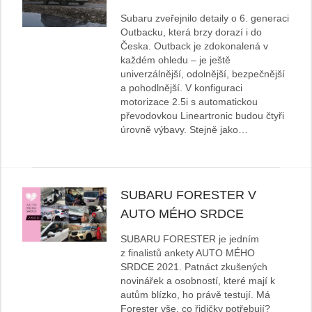
Subaru zveřejnilo detaily o 6. generaci
Outbacku, která brzy dorazí i do
Česka. Outback je zdokonalená v
každém ohledu – je ještě
univerzálnější, odolnější, bezpečnější
a pohodlnější. V konfiguraci
motorizace 2.5i s automatickou
převodovkou Lineartronic budou čtyři
úrovně výbavy. Stejně jako…
SUBARU FORESTER V
AUTO MÉHO SRDCE
SUBARU FORESTER je jedním
z finalistů ankety AUTO MÉHO
SRDCE 2021. Patnáct zkušených
novinářek a osobností, které mají k
autům blízko, ho právě testují. Má
Forester vše, co řidičky potřebují?