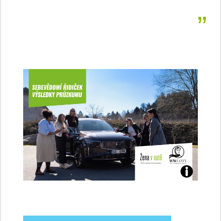
Jaké
jsme
ženy-