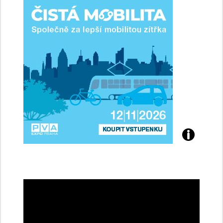
řidičky
Přijďte
na
konferenci