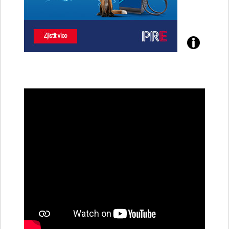
Poznejte
všechny
dobíjecí
stanice
PRE