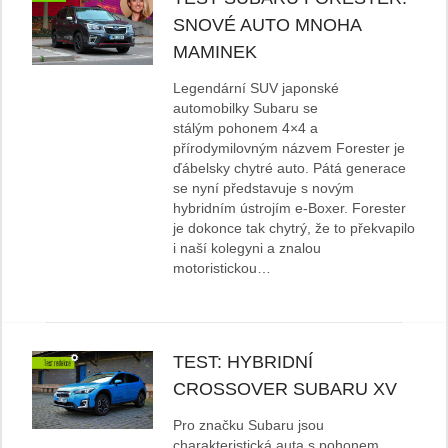
SNOVÉ AUTO MNOHA
MAMINEK
Legendární SUV japonské
automobilky Subaru se
stálým pohonem 4×4 a
přírodymilovným názvem Forester je
ďábelsky chytré auto. Pátá generace
se nyní představuje s novým
hybridním ústrojím e-Boxer. Forester
je dokonce tak chytrý, že to překvapilo
i naší kolegyni a znalou
motoristickou…
TEST: HYBRIDNÍ
CROSSOVER SUBARU XV
Pro značku Subaru jsou
charakteristická auta s pohonem