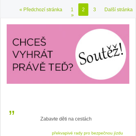
« Předchozí stránka
1
2
3
Další stránka
»
V roli jezdkyně rallycrossu
LEA
 jízdu
rozhovor se Štěpánkou Mottlovou