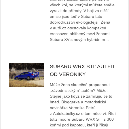
všech kol, se kterými můžete směle
vyrazit do přírody. V boji za nižší
emise jsou teď v Subaru tato
dobrodružství ekologičtější. Žena
v autě.cz otestovala kompaktní
crossover, oblíbený mezi ženami,
Subaru XV s novým hybridním…
SUBARU WRX STI: AUTFIT
OD VERONIKY
Může žena skutečně propadnout
„závodnistickým“ autům? Může.
Stejně jako když se zamiluje. Je to
hned. Bloggerka a motoristická
novinářka Veronika Petrů
z Autokabelky.cz o tom něco ví. Řídí
totiž modré Subaru WRX STI s 300
koňmi pod kapotou, kteří jí říkají