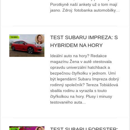
Porotkyně naší ankety už o tom mají
jasno. Zdroj: fotobanka automobilky…
TEST SUBARU IMPREZA: S
HYBRIDEM NA HORY
Ideální auto na hory? Redakce
magazínu Žena v autě otestovala
opravdu univerzální hatchback a
bezpečnou čtyřkolku v jednom. Umí
být legendární Subaru Impreza dobrý
rodinný společník? Tereza Tobiášová
sbalila rodinu a vyrazila s touto
čtyřkolkou na hory. Plusy i minusy
testovaného auta…
TEST SUBARU FORESTER: