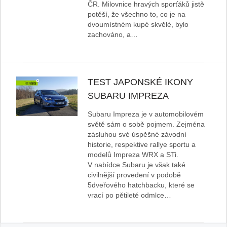
ČR. Milovnice hravých sporťáků jistě
potěší, že všechno to, co je na
dvoumístném kupé skvělé, bylo
zachováno, a…
TEST JAPONSKÉ IKONY
SUBARU IMPREZA
Subaru Impreza je v automobilovém
světě sám o sobě pojmem. Zejména
zásluhou své úspěšné závodní
historie, respektive rallye sportu a
modelů Impreza WRX a STi.
V nabídce Subaru je však také
civilnější provedení v podobě
5dveřového hatchbacku, které se
vrací po pětileté odmlce…