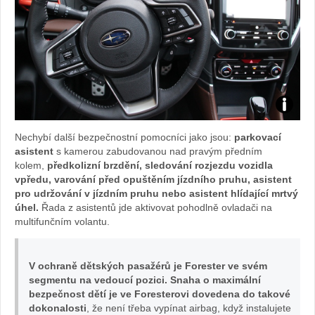
Foto:
Nechybí další bezpečnostní pomocníci jako jsou:
parkovací
Sabina
asistent
s kamerou zabudovanou nad pravým předním
kolem,
předkolizní brzdění, sledování rozjezdu vozidla
Kvášov
vpředu, varování před opuštěním jízdního pruhu, asistent
pro udržování v jízdním pruhu nebo asistent hlídající mrtvý
úhel.
Řada z asistentů jde aktivovat pohodlně ovladači na
multifunčním volantu.
V ochraně dětských pasažérů je Forester ve svém
segmentu na vedoucí pozici. Snaha o maximální
bezpečnost dětí je ve Foresterovi dovedena do takové
dokonalosti
, že není třeba vypínat airbag, když instalujete