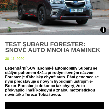
Zdroj
TEST SUBARU FORESTER:
foto
SNOVÉ AUTO MNOHA MAMINEK
auto
30. 11. 2020
Sub
Legendární SUV japonské automobilky Subaru se
stálým pohonem 4×4 a přírodymilovným názvem
Forester je ďábelsky chytré auto. Pátá generace se
nyní představuje s novým hybridním ústrojím e-
Boxer. Forester je dokonce tak chytrý, že to
překvapilo i naší kolegyni a znalou motoristickou
novinářku Terezu Tobiášovou.