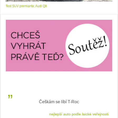
Test SUV premianta: Audi Q8
Inteligentní průvodce světem elektromobility
jnosti
sleduj náš web ELenka.cz