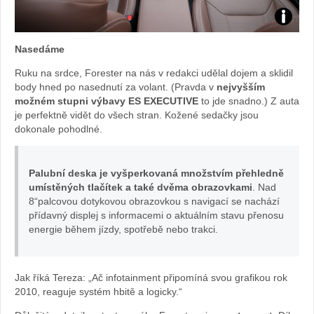
Foto:
Nasedáme
Sabina
Ruku na srdce, Forester na nás v redakci udělal dojem a sklidil
body hned po nasednutí za volant. (Pravda v
nejvyšším
Kvášov
možném stupni výbavy ES EXECUTIVE
to jde snadno.) Z auta
je perfektně vidět do všech stran. Kožené sedačky jsou
dokonale pohodlné.
Palubní deska je vyšperkovaná množstvím přehledně
umístěných tlačítek a také dvěma obrazovkami
. Nad
8“palcovou dotykovou obrazovkou s navigací se nachází
přídavný displej s informacemi o aktuálním stavu přenosu
energie během jízdy, spotřebě nebo trakci.
Jak říká Tereza: „Ač infotainment připomíná svou grafikou rok
2010, reaguje systém hbitě a logicky.“