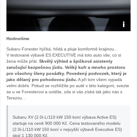
Foto:
Hodnotíme
Sabina
Subaru Forester hýčká, hlídá a pluje komfortně krajinou…
V testované výbavě ES EXECUTIVE má toto auto vše, co si
Kvášov
žena může přát.
Skvělý výhled a špičkové asistenty
zaručující bezpečnou jízdu. Veliký kufr a mnoho prostoru
pro všechny členy posádky. Povedený podvozek, který je
jako dělaný pro pohodovou jízdu.
A při tom všem vypadá
velmi dobře. Pokud se rozhlížíte po autě v této kategorii, svezte
se u ve Foresterovi a uvidíte, zda si vás získá tak jako nás s
Terezou…
Subaru XV (2.0i-L/110 kW 150 koní výbava Active ES)
startuje na ceně 900 000 Kč. Cena testovaného modelu
(2.0i-L/110 kW 150 koní v nejvyšší výbavě Executive ES)
stojí 1 130 000 Kč.