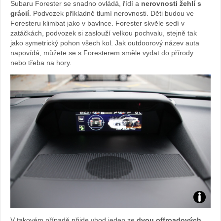
Subaru Forester se snadno ovládá, řídí a
nerovnosti žehlí s
Sabina
grácií
. Podvozek příkladně tlumí nerovnosti. Děti budou ve
Foresteru klimbat jako v bavlnce. Forester skvěle sedí v
Kvášov
zatáčkách, podvozek si zaslouží velkou pochvalu, stejně tak
jako symetrický pohon všech kol. Jak outdoorový název auta
napovídá, můžete se s Foresterem směle vydat do přírody
nebo třeba na hory.
Foto:
V takovém případě přijde vhod jeden ze
dvou offroadových