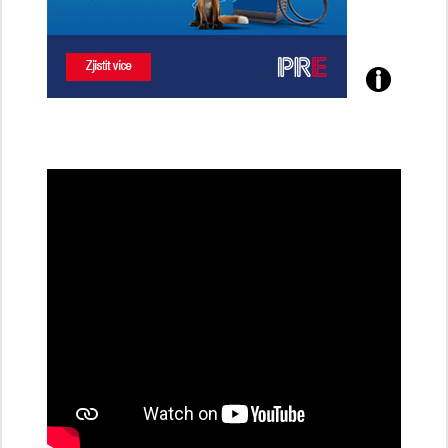
Poznejte
všechny
dobíjecí
stanice
PRE