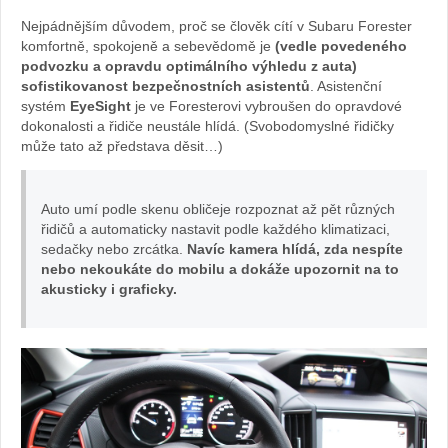
Sabina
Nejpádnějším důvodem, proč se člověk cítí v Subaru Forester
komfortně, spokojeně a sebevědomě je
(vedle povedeného
Kvášov
podvozku a opravdu optimálního výhledu z auta)
sofistikovanost bezpečnostních asistentů
. Asistenční
systém
EyeSight
je ve Foresterovi vybroušen do opravdové
dokonalosti a řidiče neustále hlídá. (Svobodomyslné řidičky
může tato až představa děsit…)
Auto umí podle skenu obličeje rozpoznat až pět různých
řidičů a automaticky nastavit podle každého klimatizaci,
sedačky nebo zrcátka.
Navíc kamera hlídá, zda nespíte
nebo nekoukáte do mobilu a dokáže upozornit na to
akusticky i graficky.