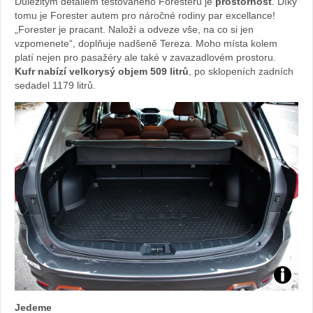
Důležitým detailem testovaného Foresteru je
prostornost
. Díky
tomu je Forester autem pro náročné rodiny par excellance!
„Forester je pracant. Naloží a odveze vše, na co si jen
vzpomenete“, doplňuje nadšeně Tereza. Moho místa kolem
platí nejen pro pasažéry ale také v zavazadlovém prostoru.
Kufr nabízí velkorysý objem 509 litrů
, po sklopeních zadních
sedadel 1179 litrů.
Foto:
Jedeme