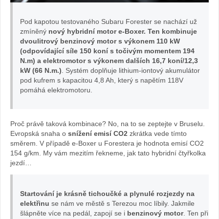
Sabina
Pod kapotou testovaného Subaru Forester se nachází už
zmíněný
nový hybridní motor e-Boxer. Ten kombinuje
Kvášov
dvoulitrový benzinový motor s výkonem 110 kW
(odpovídající síle 150 koní s točivým momentem 194
N.m) a elektromotor s výkonem dalších 16,7 koní/12,3
kW (66 N.m.)
. Systém doplňuje lithium-iontový akumulátor
pod kufrem s kapacitou 4,8 Ah, který s napětím 118V
pomáhá elektromotoru.
Proč právě taková kombinace? No, na to se zeptejte v Bruselu.
Evropská snaha o
snížení emisí CO2
zkrátka vede tímto
směrem. V případě e-Boxer u Forestera je hodnota emisí CO2
154 g/km. My vám mezitím řekneme, jak tato hybridní čtyřkolka
jezdí…
Startování je krásně tichoučké a plynulé rozjezdy na
elektřinu
se nám ve městě s Terezou moc líbily. Jakmile
šlápněte více na pedál, zapojí se i
benzinový motor
. Ten při