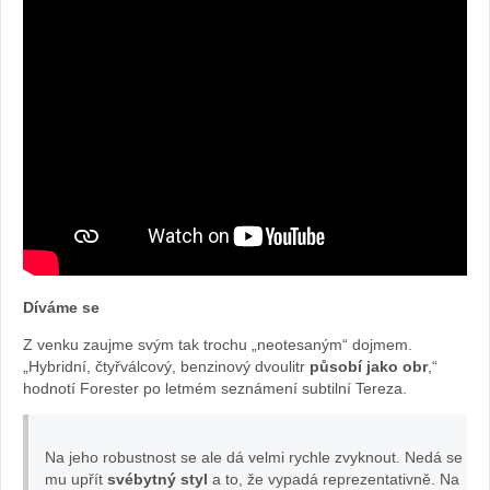
Díváme se
Z venku zaujme svým tak trochu „neotesaným“ dojmem.
„Hybridní, čtyřválcový, benzinový dvoulitr
působí jako obr
,“
hodnotí Forester po letmém seznámení subtilní Tereza.
Na jeho robustnost se ale dá velmi rychle zvyknout. Nedá se
mu upřít
svébytný styl
a to, že vypadá reprezentativně. Na