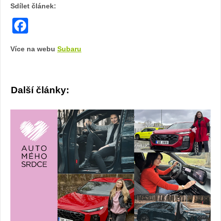
Sdílet článek:
Facebook
Více na webu
Subaru
Další články: