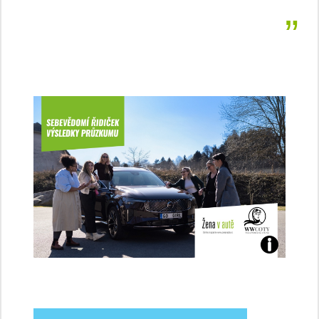
Jaké
jsme
ženy-