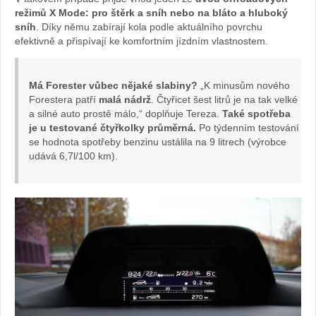
Sabina
režimů X Mode: pro štěrk a sníh nebo na bláto a hluboký
sníh
. Díky němu zabírají kola podle aktuálního povrchu
Kvášov
efektivně a přispívají ke komfortním jízdním vlastnostem.
Má Forester vůbec nějaké slabiny?
„K minusům nového
Forestera patří
malá nádrž
. Čtyřicet šest litrů je na tak velké
a silné auto prostě málo,“ doplňuje Tereza.
Také spotřeba
je u testované čtyřkolky průměrná.
Po týdenním testování
se hodnota spotřeby benzinu ustálila na 9 litrech (výrobce
udává 6,7l/100 km).