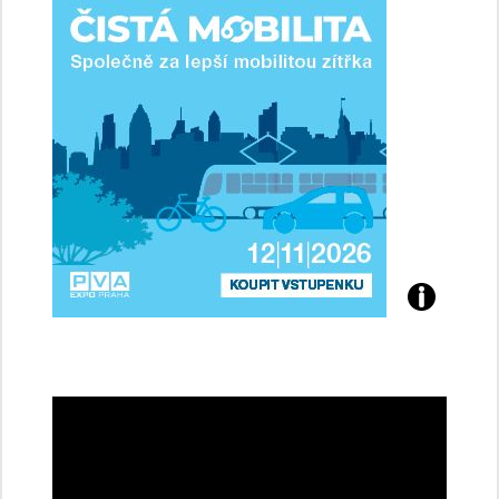
řidičky
Přijďte
na
konferenci