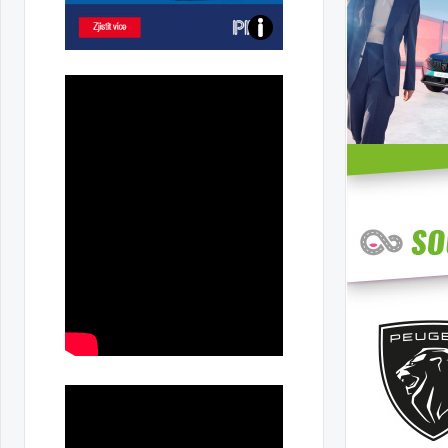
Poznejte
všechny
dobíjecí
stanice
PRE