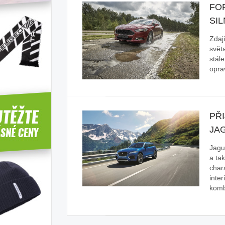
FO
SIL
Zdaj
svět
stál
opra
PŘI
JA
Jagua
a ta
chara
inter
komb