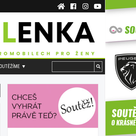
OUTĚŽÍME