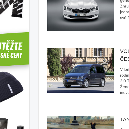
gene
Zhru
jedn
svět
VO
ČE
V lo
rodi
2.0 
Žene
inov
TA