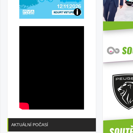
Přijďte
na
konferenci
AKTUÁLNÍ POČASÍ