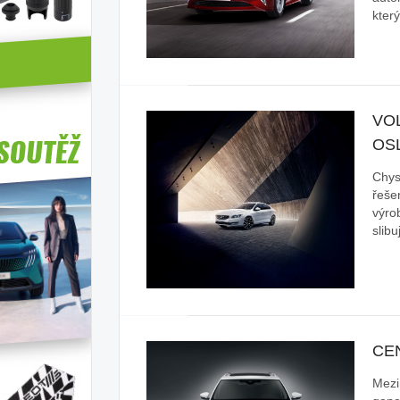
kter
VO
OS
Chys
řešen
výro
slib
CE
Mezi