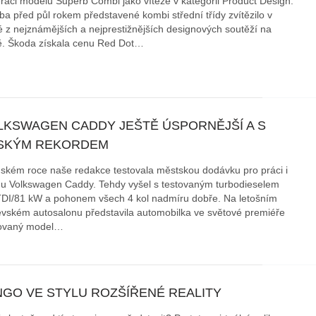
raci modelu Superb Combi jako vítěze v kategorii Product Design.
ba před půl rokem představené kombi střední třídy zvítězilo v
é z nejznámějších a nejprestižnějších designových soutěží na
ě. Škoda získala cenu Red Dot…
LKSWAGEN CADDY JEŠTĚ ÚSPORNĚJŠÍ A S
SKÝM REKORDEM
ňském roce naše redakce testovala městskou dodávku pro práci i
nu Volkswagen Caddy. Tehdy vyšel s testovaným turbodieselem
TDI/81 kW a pohonem všech 4 kol nadmíru dobře. Na letošním
vském autosalonu představila automobilka ve světové premiéře
ovaný model…
NGO VE STYLU ROZŠÍŘENÉ REALITY