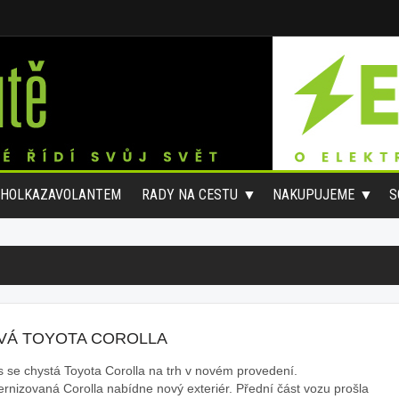
#HOLKAZAVOLANTEM
RADY NA CESTU
NAKUPUJEME
S
VÁ TOYOTA COROLLA
s se chystá Toyota Corolla na trh v novém provedení.
rnizovaná Corolla nabídne nový exteriér. Přední část vozu prošla