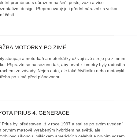
letní proměnou s důrazem na širší postoj vozu a více
ezentativní design. Přepracovaný je i přední nárazník s velkou
áklady správného poutání
Zabavte děti na cestách
ní částí…
autosedačky
překvapivé rady pro bezpečnou
stručně o autosedačkách
RŽBA MOTORKY PO ZIMĚ
oty stoupají a motorkáři a motorkářky oživují své stroje po zimním
ku. Připravte se na sezonu tak, aby první kilometry byly radostí a
trachem ze závady. Nejen auto, ale také čtyřkolku nebo motocykl
otřeba po zimě před plánovanou…
YOTA PRIUS 4. GENERACE
í Prius byl představen již v roce 1997 a stal se po svém uvedení
n prvním masově vyráběným hybridem na světě, ale i
mobilovou ikonou, miláčkem amerických celebrit a prvním vozem,