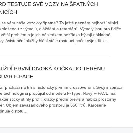
RD TESTUJE SVÉ VOZY NA ŠPATNÝCH
NICÍCH
í se vám naše vozovky špatné? To ještě neznáte nejhorší silnici
a složenou z výmolů, dláždění a retardérů. Výmoly jsou pro řidiče
e větší problém a jejich následkem nezřídka bývají nákladné
vy. Asistenční služby hlásí stále rostoucí počet výjezdů k…
JÍŽDÍ PRVNÍ DIVOKÁ KOČKA DO TERÉNU
GUAR F-PACE
r přichází na trh s historicky prvním crossoverem. Svoji inspiraci
ké technologii si propůjčil od modelu F-Type. Nový F-PACE má
kteristický štíhlý profil, krátký přední převis a nabízí prostorný
iér. Objem zavazadlového prostoru je 650 litrů. Karoserie
inuje čistotu…