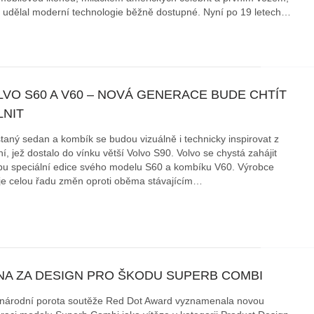
ý udělal moderní technologie běžně dostupné. Nyní po 19 letech…
LVO S60 A V60 – NOVÁ GENERACE BUDE CHTÍT
LNIT
taný sedan a kombík se budou vizuálně i technicky inspirovat z
í, jež dostalo do vínku větší Volvo S90. Volvo se chystá zahájit
bu speciální edice svého modelu S60 a kombíku V60. Výrobce
uje celou řadu změn oproti oběma stávajícím…
NA ZA DESIGN PRO ŠKODU SUPERB COMBI
národní porota soutěže Red Dot Award vyznamenala novou