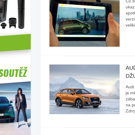
Co s
ukaz
spotř
verzi
velik
AU
DŽ
Audi
je m
zába
na p
Zdro