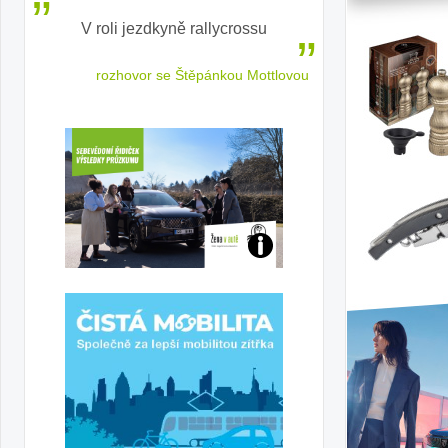
V roli jezdkyně rallycrossu
LEAF od Nissa
ženským a
 jízdu
rozhovor se Štěpánkou Mottlovou
Jaké
jsme
ženy-
řidičky