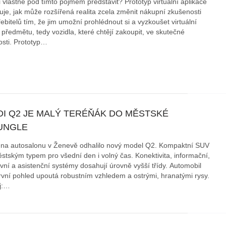
i vlastně pod tímto pojmem představit? Prototyp virtuální aplikace
uje, jak může rozšířená realita zcela změnit nákupní zkušenosti
ebitelů tím, že jim umožní prohlédnout si a vyzkoušet virtuální
 předmětu, tedy vozidla, které chtějí zakoupit, ve skutečné
osti. Prototyp…
DI Q2 JE MALÝ TERÉŇÁK DO MĚSTSKÉ
UNGLE
 na autosalonu v Ženevě odhalilo nový model Q2. Kompaktní SUV
ěstským typem pro všední den i volný čas. Konektivita, informační,
vní a asistenční systémy dosahují úrovně vyšší třídy. Automobil
rvní pohled upoutá robustním vzhledem a ostrými, hranatými rysy.
j:…