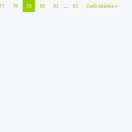
77
78
79
80
81
…
83
Další stránka »