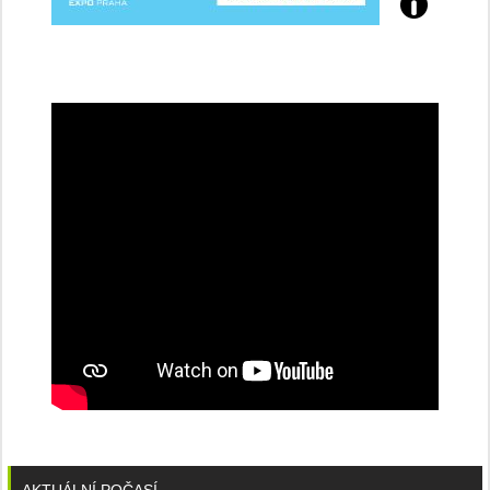
Přijďte
na
konferenci
AKTUÁLNÍ POČASÍ