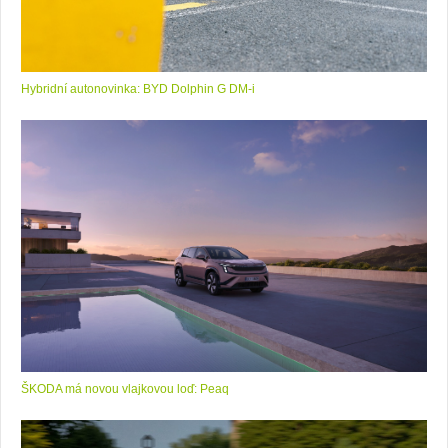
Hybridní autonovinka: BYD Dolphin G DM-i
ŠKODA má novou vlajkovou loď: Peaq