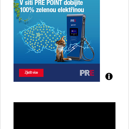
Poznejte
všechny
dobíjecí
stanice