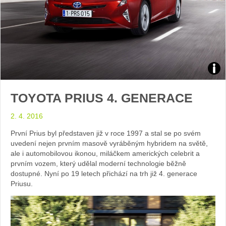
Zdroj
TOYOTA PRIUS 4. GENERACE
arch
2. 4. 2016
web
První Prius byl představen již v roce 1997 a stal se po svém
uvedení nejen prvním masově vyráběným hybridem na světě,
ale i automobilovou ikonou, miláčkem amerických celebrit a
prvním vozem, který udělal moderní technologie běžně
dostupné. Nyní po 19 letech přichází na trh již 4. generace
Priusu.