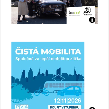
Jaké
jsme
ženy-
řidičky