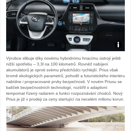
Foto:
Výrobce slibuje díky novému hybridnímu hnacímu ústrojí ještě
archiv
nižší spotřebu – 3,3l na 100 kilometrů. Rovněž nabíjení
akumulátorů je oproti svému předchůdci rychlejší. Prius však
webu
kromě ekologických parametrů, pohodlí a futuristického interiéru
nabídne i propracované prvky bezpečnosti. V novém Priusu se
balíček bezpečnostních technologií, rozšířil o adaptivní
tempomat řízený radarem a funkci rozpoznávání chodců. Nový
Prius je již v prodeji za ceny startující na necelém milionu korun.