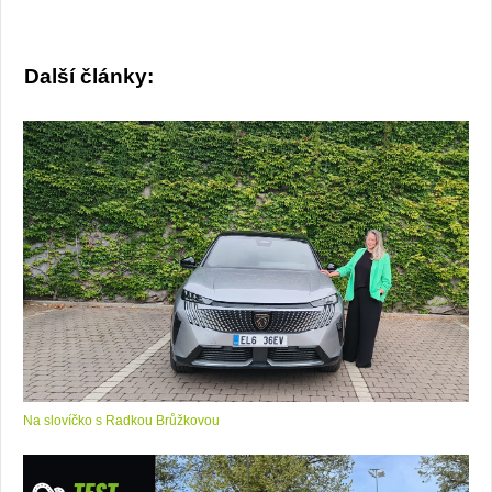
Další články:
Na slovíčko s Radkou Brůžkovou