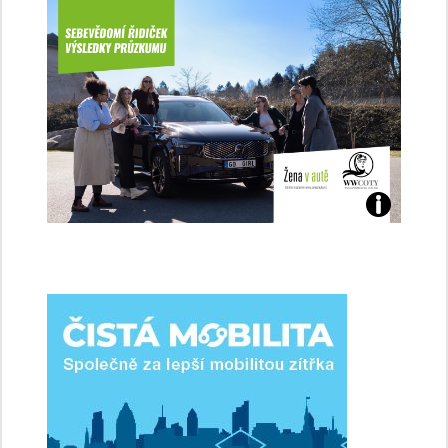
Jaké
jsme
ženy-
řidičky