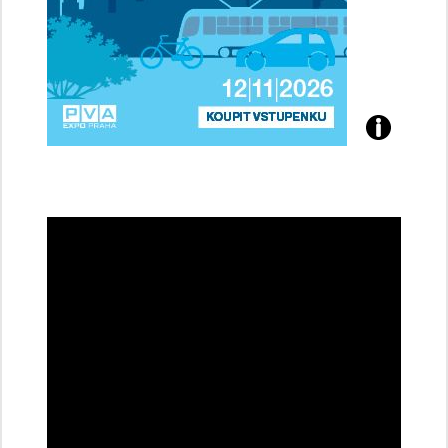
Přijďte
na
konferenci