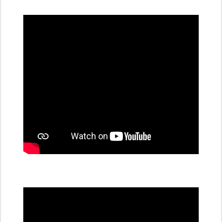
dobíjecí
stanice
PRE