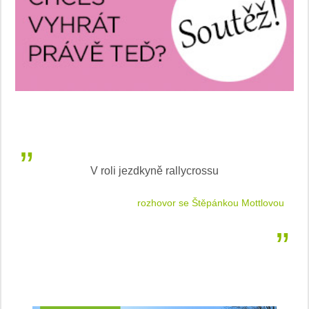
V roli jezdkyně rallycrossu
LEA
 jízdu
rozhovor se Štěpánkou Mottlovou