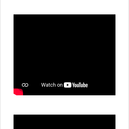
všechny
dobíjecí
stanice
PRE