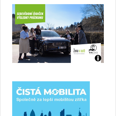
Jaké
jsme
ženy-
řidičky