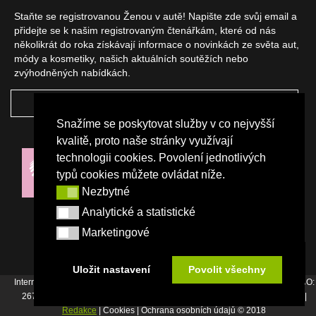
Staňte se registrovanou Ženou v autě! Napište zde svůj email a
přidejte se k našim registrovaným čtenářkám, které od nás
několikrát do roka získávají informace o novinkách ze světa aut,
módy a kosmetiky, našich aktuálních soutěžích nebo
zvýhodněných nabídkách.
ODEBÍRAT
Snažíme se poskytovat služby v co nejvyšší
NAŠI PARTNEŘI
kvalitě, proto naše stránky využívají
technologii cookies. Povolení jednotlivých
typů cookies můžete ovládat níže.
Nezbytné
Nezbytné
Analytické a statistické
Analytické a statistické
Marketingové
Marketingové
Uložit nastavení
Povolit všechny
Internetový magazín Žena v autě vydává vydavatelství Srdce Evropy s.r.o., IČO:
26744007, Bořivojova 17, Praha 3, Tel. : +420 222 726 364 |
Napište nám
|
Redakce
| Cookies | Ochrana osobních údajů © 2018