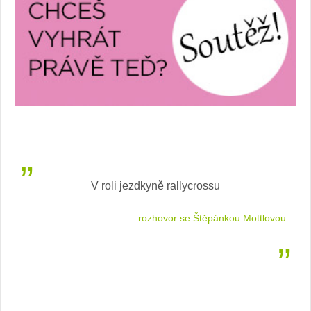
V roli jezdkyně rallycrossu
LEA
 jízdu
rozhovor se Štěpánkou Mottlovou