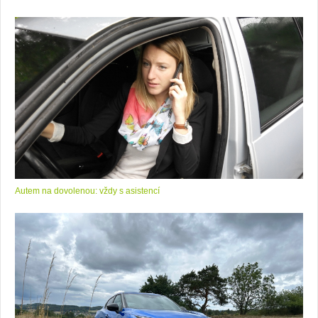
Autem na dovolenou: vždy s asistencí