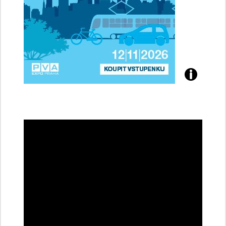
Přijďte
na
konferenci