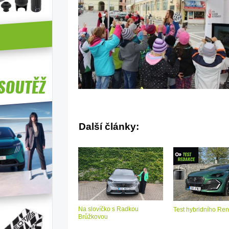
Další články:
Na slovíčko s Radkou
Test hybridního Ren
Brůžkovou