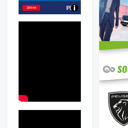
Poznejte
všechny
dobíjecí
stanice
PRE