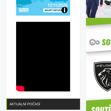
Přijďte
na
konferenci
AKTUÁLNÍ POČASÍ