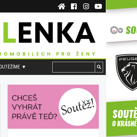
OUTĚŽÍME