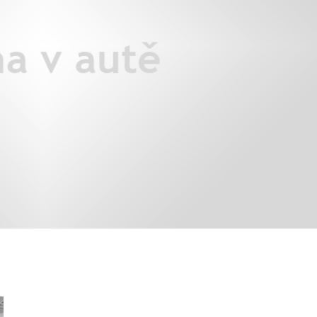
áklady správného poutání
Zabavte děti na cestách
autosedačky
překvapivé rady pro bezpečnou
stručně o autosedačkách