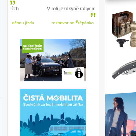
V roli jezdkyně rallycrossu
LEAF od Nissa
ženským a
 jízdu
rozhovor se Štěpánkou Mottlovou
Jaké
jsme
ženy-
řidičky