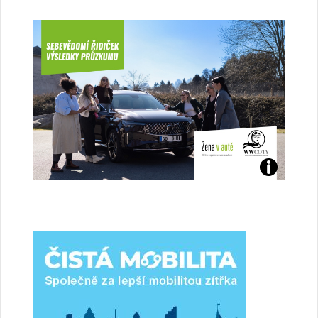
Jaké
jsme
ženy-
řidičky