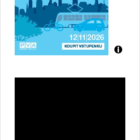
Přijďte
na
konferenci