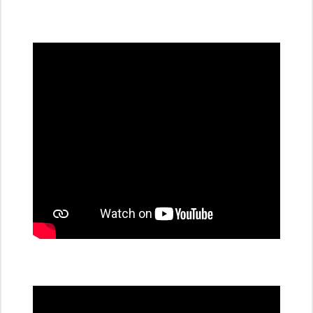
všechny
dobíjecí
stanice
PRE