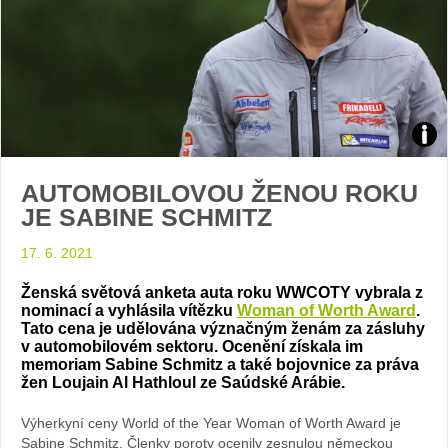
Zdroj
AUTOMOBILOVOU ŽENOU ROKU
arch
JE SABINE SCHMITZ
web
17. 6. 2021
Ženská světová anketa auta roku WWCOTY vybrala z
nominací a vyhlásila vítězku
Woman of Worth Award
.
Tato cena je udělována význačným ženám za zásluhy
v automobilovém sektoru. Ocenění získala im
memoriam Sabine Schmitz a také bojovnice za práva
žen
Loujain Al Hathloul ze
Saúdské Arábie.
Výherkyní ceny World of the Year Woman of Worth Award je
Sabine Schmitz. Členky poroty ocenily zesnulou německou