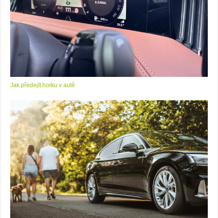
Jak předejít horku v autě