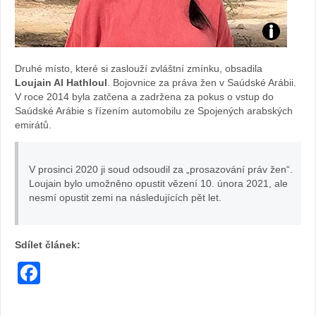
Foto:
Druhé místo, které si zaslouží zvláštní zmínku, obsadila
archiv
Loujain Al Hathloul
. Bojovnice za práva žen v Saúdské Arábii.
V roce 2014 byla zatčena a zadržena za pokus o vstup do
webu
Saúdské Arábie s řízením automobilu ze Spojených arabských
emirátů.
V prosinci 2020 ji soud odsoudil za „prosazování práv žen“.
Loujain bylo umožněno opustit vězení 10. února 2021, ale
nesmí opustit zemi na následujících pět let.
Sdílet článek:
Facebook