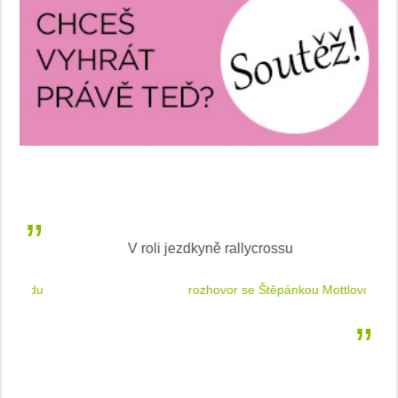
V roli jezdkyně rallycrossu
LEA
 jízdu
rozhovor se Štěpánkou Mottlovou