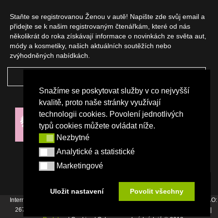
Staňte se registrovanou Ženou v autě! Napište zde svůj email a
přidejte se k našim registrovaným čtenářkám, které od nás
několikrát do roka získávají informace o novinkách ze světa aut,
módy a kosmetiky, našich aktuálních soutěžích nebo
zvýhodněných nabídkách.
ODEBÍRAT
Snažíme se poskytovat služby v co nejvyšší
NAŠI PARTNEŘI
kvalitě, proto naše stránky využívají
technologii cookies. Povolení jednotlivých
typů cookies můžete ovládat níže.
Nezbytné
Nezbytné
Analytické a statistické
Analytické a statistické
Marketingové
Marketingové
Uložit nastavení
Povolit všechny
Internetový magazín Žena v autě vydává vydavatelství Srdce Evropy s.r.o., IČO:
26744007, Bořivojova 17, Praha 3, Tel. : +420 222 726 364 |
Napište nám
|