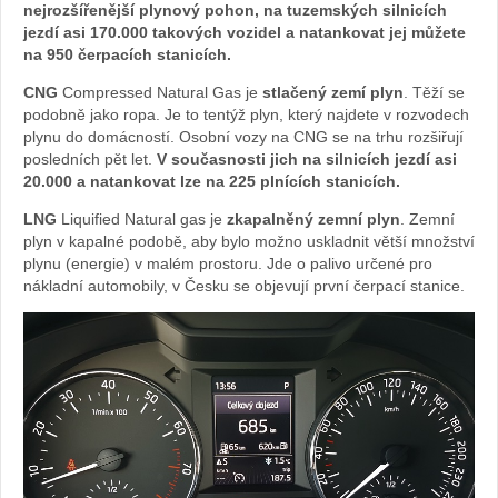
nejrozšířenější plynový pohon, na tuzemských silnicích
jezdí asi 170.000 takových vozidel a natankovat jej můžete
na 950 čerpacích stanicích.
CNG
Compressed Natural Gas je
stlačený zemí plyn
. Těží se
podobně jako ropa. Je to tentýž plyn, který najdete v rozvodech
plynu do domácností. Osobní vozy na CNG se na trhu rozšiřují
posledních pět let.
V současnosti jich na silnicích jezdí asi
20.000 a natankovat lze na 225 plnících stanicích.
LNG
Liquified Natural gas je
zkapalněný zemní plyn
. Zemní
plyn v kapalné podobě, aby bylo možno uskladnit větší množství
plynu (energie) v malém prostoru. Jde o palivo určené pro
nákladní automobily, v Česku se objevují první čerpací stanice.