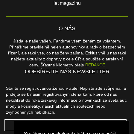
let magazínu
O NÁS
Jízda je naše vášeň. Fandíme všem ženám za volantem.
Přinášíme pravidelně nejen autonovinky a rady o bezpečném
řízení, ale také vše, co nás ženy zajímá. Exkluzivně u nás také
najdete aktuality z dopravy z celé ČR a soutěže o atraktivní
ceny. Šťastné kilometry přeje
REDAKCE
ODEBÍREJTE NÁŠ NEWSLETTER
Staňte se registrovanou Ženou v autě! Napište zde svůj email a
přidejte se k našim registrovaným čtenářkám, které od nás
několikrát do roka získávají informace o novinkách ze světa aut,
módy a kosmetiky, našich aktuálních soutěžích nebo
zvýhodněných nabídkách.
ODEBÍRAT
Snažíme se poskytovat služby v co nejvyšší