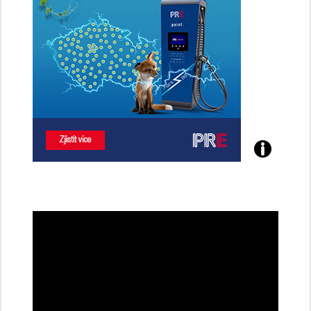
Poznejte
všechny
dobíjecí
stanice
PRE