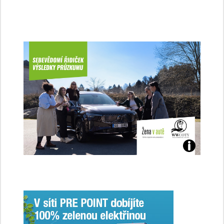
Jaké
jsme
ženy-
řidičky