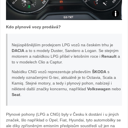
Foto:
Kdo plynové vozy prodává?
archiv
webu
Nejúspěšnějším prodejcem LPG vozů na českém trhu je
DACIA
a to s modely Duster, Sandero a Logan. Se stejným
motorem a nabídkou LPG přišel v letošním roce i
Renault
a
to v modelech Clio a Captur.
Nabídku CNG vozů reprezentuje především
ŠKODA
s
modely označenými G-tec, aktuálně je to Octavia, Scala a
Kamiq. Stejné motory, a tedy i plynový pohon, nabízejí i
některé další značky koncernu, například
Volkswagen
nebo
Seat
.
Plynové pohony (LPG a CNG) byly v Česku k dostání i u jiných
značek, šlo například o Opel, Fiat, Hyundai, tyto automobilky se
ale díky zpřísněným emisním předpisům soustředí už jen na