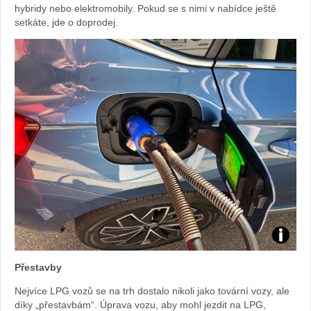
hybridy nebo elektromobily. Pokud se s nimi v nabídce ještě
setkáte, jde o doprodej.
Foto:
Přestavby
Sabina
Nejvíce LPG vozů se na trh dostalo nikoli jako tovární vozy, ale
díky „přestavbám“. Úprava vozu, aby mohl jezdit na LPG,
Kvášov