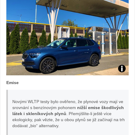
Foto:
Emise
Sabina
Kvášov
Novými WLTP testy bylo ověřeno, že plynové vozy mají ve
srovnání s benzínovým pohonem
nižší emise škodlivých
látek i skleníkových plynů
. Přemýšlíte-li ještě více
ekologicky, pak vězte, že u obou plynů se již začínají na trh
dodávat „bio“ alternativy.