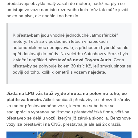
představuje obvykle malý zásah do motoru, nádrž na plyn se
umísťuje ve voze namísto rezervního kola. Vůz tak může jezdit
nejen na plyn, ale nadále i na benzín.
K přestavbám jsou vhodné jednoduché „atmosférické“
motory. Těch se v posledních letech v nabídkách
automobilek moc neobjevovalo, s příchodem hybridů se ale
opět dostávají do módy. Na veletrhu Autoshow v Praze byla
k vidění například
přestavěná nová Toyota Auris
. Cena
přestavby se pohybuje kolem 30 tisíc Kč, její smysluplnost se
odvíjí od toho, kolik kilometrů s vozem najedete.
Jízda na LPG vás totiž vyjde zhruba na polovinu toho, co
platíte za benzín.
Ačkoli součástí přestavby je i převzetí záruky
za motor přestavovaného vozu, kterou na sebe bere ve
spolupráci s vybranou pojišťovnou přestavbářská firma, většina
přestaveb se dělá u vozů, kterým již záruka skončila. Benzínové
vozy lze přestavět i na CNG, přestavba je ale asi 2x dražší.