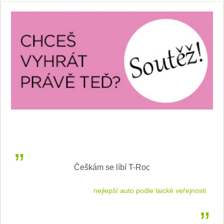
Češkám se líbí T-Roc
 cestu
nejlepší auto podle laické veřejnosti