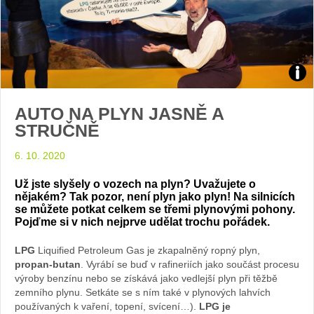
Foto
AUTO NA PLYN JASNĚ A
Sabi
STRUČNĚ
Kvá
6. 10. 2020
Už jste slyšely o vozech na plyn? Uvažujete o
nějakém? Tak pozor, není plyn jako plyn! Na silnicích
se můžete potkat celkem se třemi plynovými pohony.
Pojďme si v nich nejprve udělat trochu pořádek.
LPG
Liquified Petroleum Gas je zkapalněný ropný plyn,
propan-butan
. Vyrábí se buď v rafineriích jako součást procesu
výroby benzínu nebo se získává jako vedlejší plyn při těžbě
zemního plynu. Setkáte se s ním také v plynových lahvích
používaných k vaření, topení, svícení…).
LPG je