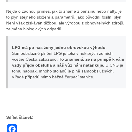
Nejde o žádnou příměs, jak to známe z benzínu nebo nafty, je
to plyn stejného složení a parametrů, jako původní fosilní plyn.
Není však získáván těžbou, ale výrobou z obnovitelných zdrojů,
zejména biologických odpadů.
LPG má po nás ženy jednu obrovskou výhodu.
Samoobslužné plnění LPG je totiž v některých zemích
včetně Česka zakázáno.
To znamená, že na pumpě k vám
vždy přijde obsluha a náš vůz nám natankuje.
U CNG je
tomu naopak, mnoho stojanů je plně samoobslužných,
v řadě případů mimo běžné čerpací stanice.
Sdílet článek:
Facebook