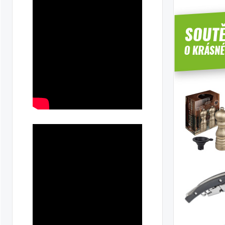
hiv
y