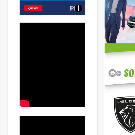
Poznejte
všechny
dobíjecí
stanice
PRE