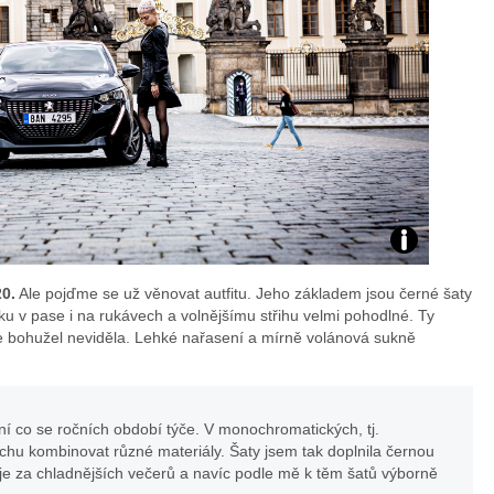
Zdroj:
0.
Ale pojďme se už věnovat autfitu. Jeho základem jsou černé šaty
Fotoarchiv
ku v pase i na rukávech a volnějšímu střihu velmi pohodlné. Ty
ce bohužel neviděla. Lehké nařasení a mírně volánová sukně
Veroniky
Petrů
í co se ročních období týče. V monochromatických, tj.
chu kombinovat různé materiály. Šaty jsem tak doplnila černou
je za chladnějších večerů a navíc podle mě k těm šatů výborně