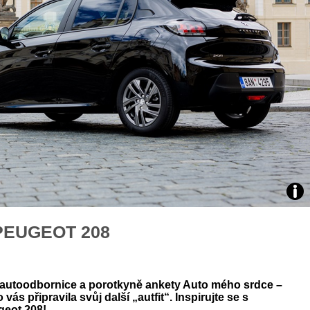
áklady správného poutání
Zabavte děti na cestách
autosedačky
překvapivé rady pro bezpečnou
stručně o autosedačkách
Zdro
PEUGEOT 208
Foto
Vero
, autoodbornice a porotkyně ankety Auto mého srdce –
Petr
 vás připravila svůj další „autfit“. Inspirujte se s
geot 208!