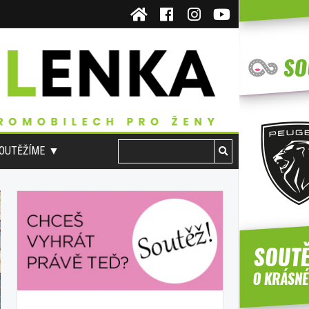
OUTĚŽÍME