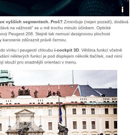
Zdroj:
 ve vyšších segmentech. Proč?
Zmenšuje (nejen pozadí), dodává
Fotoarc
dodává na vážnosti” se u mě trochu minulo účinkem. Optické
nový Peugeot 208. Stejně tak nemusí designovou plochost
 karoserie zdůraznit právě černou.
Veronik
a do vínku i peugeotí chloubu
i-cockpit 3D
. Většina funkcí včetně
Petrů
ádání některých funkcí je pod displejem několik tlačítek, nad nimi
ojí slouží pro snadnější orientaci v menu.