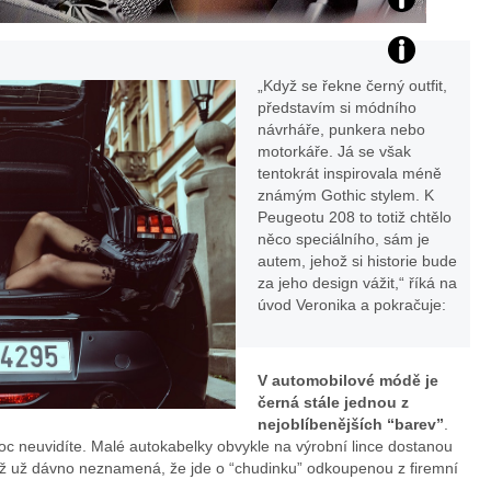
Zdroj:
Fotoarchiv
„Když se řekne černý outfit,
představím si módního
Veroniky
návrháře, punkera nebo
motorkáře. Já se však
Petrů
tentokrát inspirovala méně
známým Gothic stylem. K
Peugeotu 208 to totiž chtělo
něco speciálního, sám je
autem, jehož si historie bude
za jeho design vážit,“ říká na
úvod Veronika a pokračuje:
V automobilové módě je
černá stále jednou z
nejoblíbenějších “barev”
.
c neuvidíte. Malé autokabelky obvykle na výrobní lince dostanou
ož už dávno neznamená, že jde o “chudinku” odkoupenou z firemní