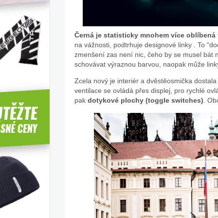
Černá je statisticky mnohem více oblíbená
na vážnosti, podtrhuje designové linky . To “
zmenšení zas není nic, čeho by se musel bát 
schovávat výraznou barvou, naopak může linky
Zcela nový je interiér a dvěstěosmička dostal
ventilace se ovládá přes displej, pro rychlé ovl
pak
dotykové plochy (toggle switches)
. Ob