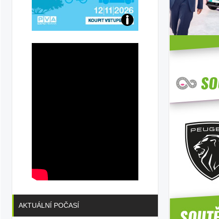
Přijďte
na
konferenci
AKTUÁLNÍ POČASÍ