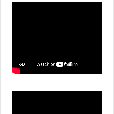
dobíjecí
stanice
PRE