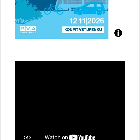
Přijďte
na
konferenci