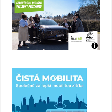
Jaké
jsme
ženy-
řidičky