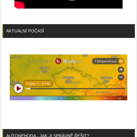
AKTUÁLNÍ POČASÍ
AUTONEHODA - JAK JI SPRÁVNĚ ŘEŠIT?