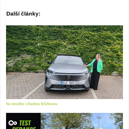
Další články:
Na slovíčko s Radkou Brůžkovou