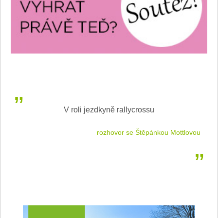
V roli jezdkyně rallycrossu
LEA
 jízdu
rozhovor se Štěpánkou Mottlovou