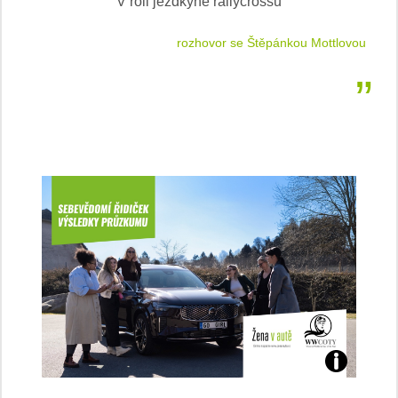
V roli jezdkyně rallycrossu
LEA
 jízdu
rozhovor se Štěpánkou Mottlovou
Jaké