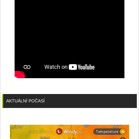
stanice
PRE
AKTUÁLNÍ POČASÍ