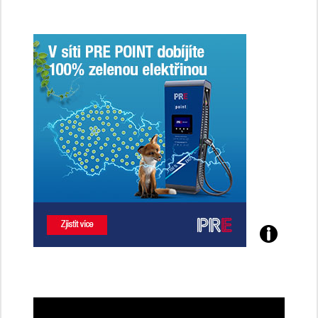
jsme
ženy-
řidičky
Poznejte
všechny
dobíjecí