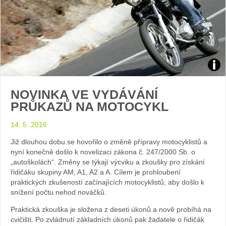
Zdroj
NOVINKA VE VYDÁVÁNÍ
arch
PRŮKAZŮ NA MOTOCYKL
web
14. 5. 2016
Již dlouhou dobu se hovořilo o změně přípravy motocyklistů a
nyní konečně došlo k novelizaci zákona č. 247/2000 Sb. o
„autoškolách“. Změny se týkají výcviku a zkoušky pro získání
řidičáku skupiny AM, A1, A2 a A. Cílem je prohloubení
praktických zkušeností začínajících motocyklistů, aby došlo k
snížení počtu nehod nováčků.
Praktická zkouška je složena z deseti úkonů a nově probíhá na
cvičišti. Po zvládnutí základních úkonů pak žadatele o řidičák