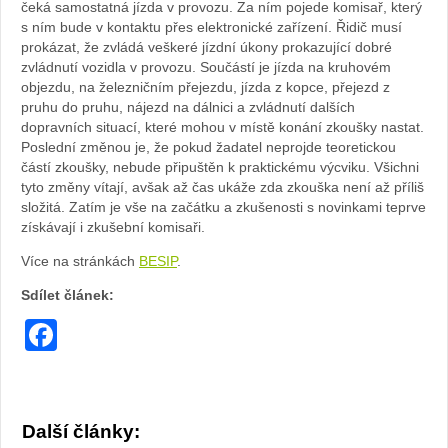
čeká samostatná jízda v provozu. Za ním pojede komisař, který
s ním bude v kontaktu přes elektronické zařízení. Řidič musí
prokázat, že zvládá veškeré jízdní úkony prokazující dobré
zvládnutí vozidla v provozu. Součástí je jízda na kruhovém
objezdu, na železničním přejezdu, jízda z kopce, přejezd z
pruhu do pruhu, nájezd na dálnici a zvládnutí dalších
dopravních situací, které mohou v místě konání zkoušky nastat.
Poslední změnou je, že pokud žadatel neprojde teoretickou
částí zkoušky, nebude připuštěn k praktickému výcviku. Všichni
tyto změny vítají, avšak až čas ukáže zda zkouška není až příliš
složitá. Zatím je vše na začátku a zkušenosti s novinkami teprve
získávají i zkušební komisaři.
Více na stránkách
BESIP
.
Sdílet článek:
Facebook
Další články: