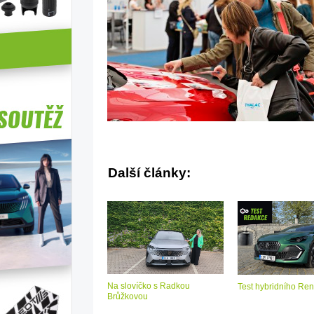
Další články:
Na slovíčko s Radkou
Test hybridního Ren
Brůžkovou