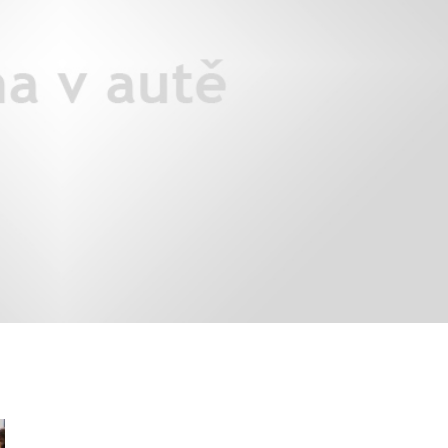
áklady správného poutání
Zabavte děti na cestách
autosedačky
překvapivé rady pro bezpečnou
stručně o autosedačkách