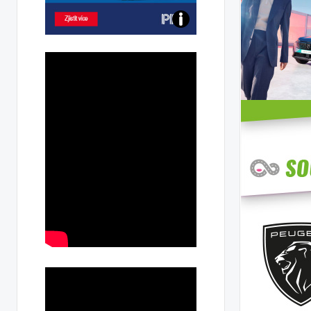
Poznejte
všechny
dobíjecí
stanice
PRE