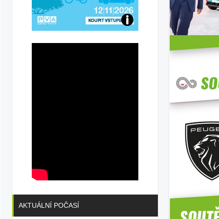
Přijďte
na
konferenci
AKTUÁLNÍ POČASÍ