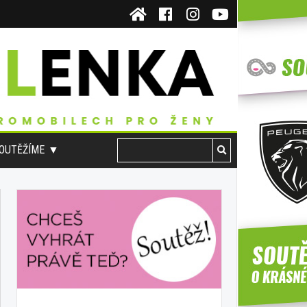
OUTĚŽÍME