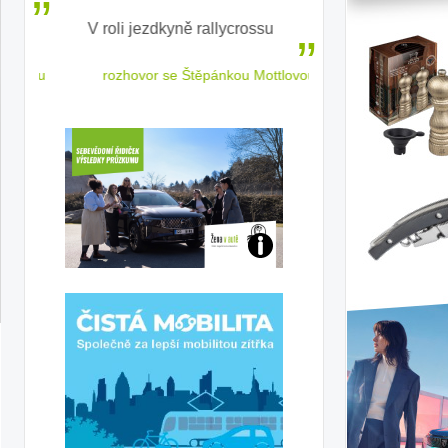
V roli jezdkyně rallycrossu
LEAF od Nissa
ženským a
 jízdu
rozhovor se Štěpánkou Mottlovou
Jaké
jsme
ženy-
řidičky