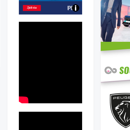
Poznejte
všechny
dobíjecí
stanice
PRE