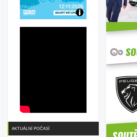
Přijďte
na
konferenci
AKTUÁLNÍ POČASÍ