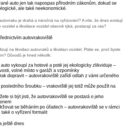
urané auto jen tak napospas přírodním zákonům, dokud se
ologické, ale také neekonomické.
autovraku je drahá a náročná na vyřizování? A víte, že dnes existují
e vozidel a likvidace vozidel obecně týká, postarají za vás?
třednictvím autovrakoviště
zují na likvidaci autovraků a likvidaci vozidel. Ptáte se, proč byste
 jim? Důvodů je hned několik:
auto vykoupí za hotové a poté jej ekologicky zlikviduje –
osti, volné místo v garáži a vzpomínky
ak dopravit – autovrakoviště zařídí odtah z vámi určeného
 posledního šroubku – vrakoviště jej totiž může použít na
žete si být jisti, že autovrakoviště se postará o jeho
ákonem
držovat se běháním po úřadech – autovrakoviště se v rámci
také o vyřízení formalit
la ještě dnes