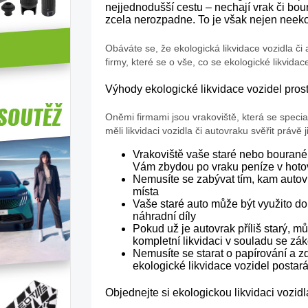
nejjednodušší cestu – nechají vrak či bo
zcela nerozpadne. To je však nejen neek
Obáváte se, že ekologická likvidace vozidla či 
firmy, které se o vše, co se ekologické likvidac
Výhody ekologické likvidace vozidel pros
Oněmi firmami jsou vrakoviště, která se speciali
měli likvidaci vozidla či autovraku svěřit právě
Vrakoviště vaše staré nebo bourané 
Vám zbydou po vraku peníze v hotov
Nemusíte se zabývat tím, kam autovr
místa
Vaše staré auto může být využito do
náhradní díly
Pokud už je autovrak příliš starý, mů
kompletní likvidaci v souladu se z
Nemusíte se starat o papírování a z
ekologické likvidace vozidel postará 
Objednejte si ekologickou likvidaci vozid