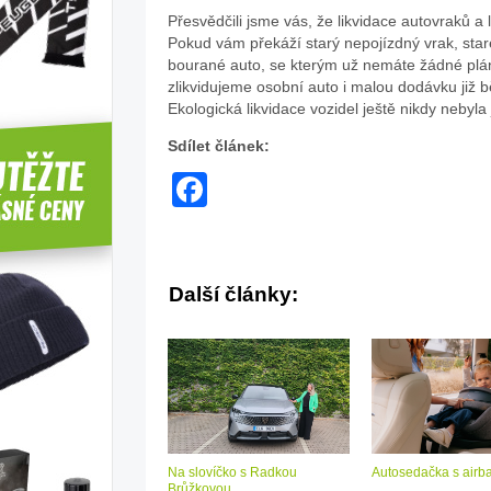
Přesvědčili jsme vás, že likvidace autovraků a 
Pokud vám překáží starý nepojízdný vrak, staré
bourané auto, se kterým už nemáte žádné plá
zlikvidujeme osobní auto i malou dodávku již 
Ekologická likvidace vozidel ještě nikdy nebyla
Sdílet článek:
Facebook
Další články:
Na slovíčko s Radkou
Autosedačka s air
Brůžkovou