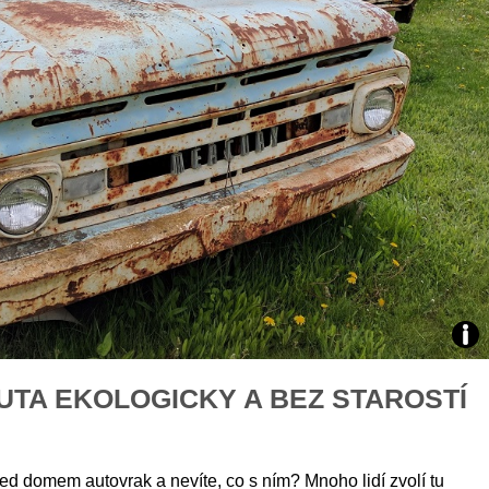
áklady správného poutání
Zabavte děti na cestách
autosedačky
překvapivé rady pro bezpečnou
stručně o autosedačkách
Zdro
UTA EKOLOGICKY A BEZ STAROSTÍ
arch
web
ed domem autovrak a nevíte, co s ním? Mnoho lidí zvolí tu