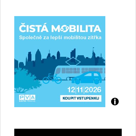
jsme
ženy-
řidičky
Přijďte
na
konferenci