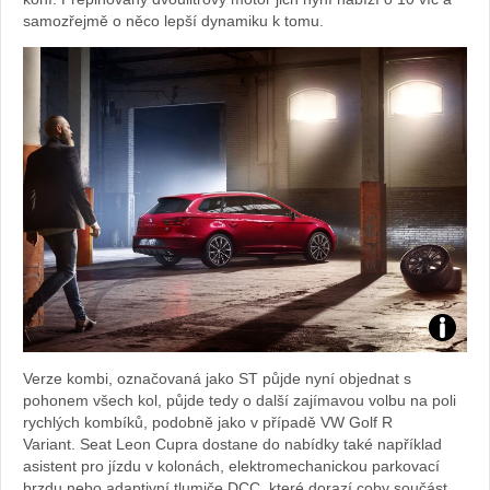
samozřejmě o něco lepší dynamiku k tomu.
Zdroj:
Verze kombi, označovaná jako ST půjde nyní objednat s
fotoban
pohonem všech kol, půjde tedy o další zajímavou volbu na poli
rychlých kombíků, podobně jako v případě VW Golf R
automob
Variant. Seat Leon Cupra dostane do nabídky také například
asistent pro jízdu v kolonách, elektromechanickou parkovací
Seat
brzdu nebo adaptivní tlumiče DCC, které dorazí coby součást