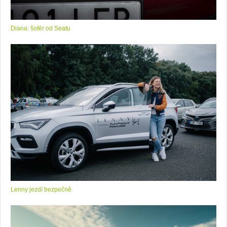
Diana: šofér od Seatu
Lenny jezdí bezpečně