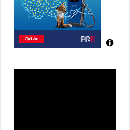
Poznejte
všechny
dobíjecí
stanice
PRE