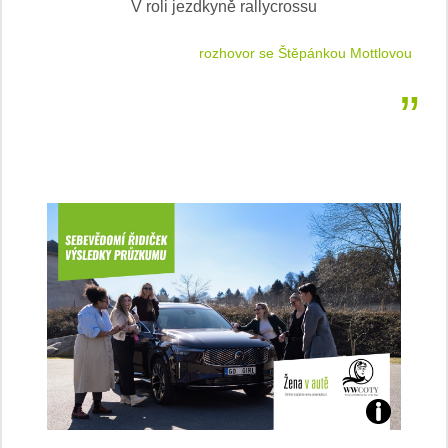
V roli jezdkyně rallycrossu
LEA
 jízdu
rozhovor se Štěpánkou Mottlovou
Jaké