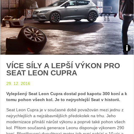
Zdroj
VÍCE SÍLY A LEPŠÍ VÝKON PRO
foto
SEAT LEON CUPRA
auto
29. 12. 2016
Seat
Vylepšený Seat Leon Cupra dostal pod kapotu 300 koní a k
tomu pohon všech kol. Je to nejrychlejší Seat v historii.
Seat Leon Cupra je v současné době považován mezi jednu z
nejrychlejších a nejzábavnějších předokolek na trhu. Jeho
modernizace přináší nárůst výkonu a poprvé také pohon všech
kol. Přitom současná generace Leonu disponuje výkonem 290
koní. Přeplňovaný dvoulitrový motor jich nyní nabízí o 10 víc a