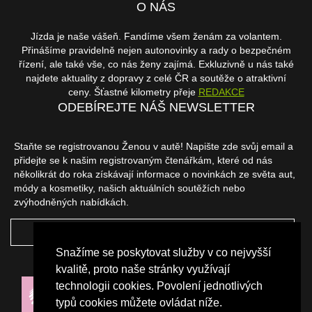
O NÁS
Jízda je naše vášeň. Fandíme všem ženám za volantem.
Přinášíme pravidelně nejen autonovinky a rady o bezpečném
řízení, ale také vše, co nás ženy zajímá. Exkluzivně u nás také
najdete aktuality z dopravy z celé ČR a soutěže o atraktivní
ceny. Šťastné kilometry přeje
REDAKCE
ODEBÍREJTE NÁŠ NEWSLETTER
Staňte se registrovanou Ženou v autě! Napište zde svůj email a
přidejte se k našim registrovaným čtenářkám, které od nás
několikrát do roka získávají informace o novinkách ze světa aut,
módy a kosmetiky, našich aktuálních soutěžích nebo
zvýhodněných nabídkách.
ODEBÍRAT
Snažíme se poskytovat služby v co nejvyšší
NAŠI PARTNEŘI
kvalitě, proto naše stránky využívají
technologii cookies. Povolení jednotlivých
typů cookies můžete ovládat níže.