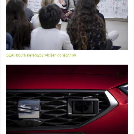
SEAT bourá stereotypy: víc žen do techniky