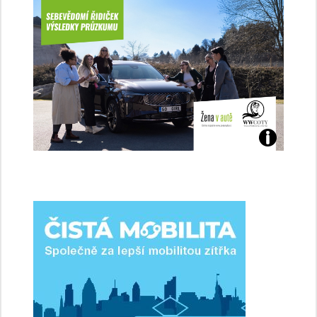
Jaké
jsme
ženy-
řidičky