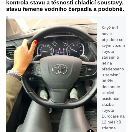
CR
kontrola stavu a těsnosti chladicí soustavy,
stavu řemene vodního čerpadla a podobně.
Když teď
navíc
přijedete se
svým vozem
Toyota
starším tří
let na
předepsano
u servisní
údržbu,
dostanete
silniční
asistenční
službu
Toyota
Eurocare na
12 měsíců
zdarma.