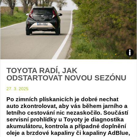
Toyo
TOYOTA RADÍ, JAK
Ayg
ODSTARTOVAT NOVOU SEZÓNU
X
27. 3. 2025
Poce
Po zimních plískanicích je dobré nechat
auto zkontrolovat, aby vás během jarního a
foto
letního cestování nic nezaskočilo. Součástí
servisní prohlídky u Toyoty je diagnostika
Toyo
akumulátoru, kontrola a případné doplnění
oleje a brzdové kapaliny či kapaliny AdBlue,