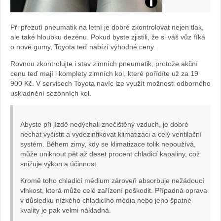
test
Při přezutí pneumatik na letní je dobré zkontrolovat nejen tlak,
Toyota
ale také hloubku dezénu. Pokud byste zjistili, že si váš vůz říká
o nové gumy, Toyota teď nabízí výhodné ceny.
ProAce
Rovnou zkontrolujte i stav zimních pneumatik, protože akční
cenu teď mají i komplety zimních kol, které pořídíte už za 19
Verso
900 Kč. V servisech Toyota navíc lze využít možnosti odborného
uskladnění sezónních kol.
Nomad
Wanderer:
Abyste při jízdě nedýchali znečištěný vzduch, je dobré
nechat vyčistit a vydezinfikovat klimatizaci a celý ventilační
foto
systém. Během zimy, kdy se klimatizace tolik nepoužívá,
může uniknout pět až deset procent chladicí kapaliny, což
Žena
snižuje výkon a účinnost.
Kromě toho chladicí médium zároveň absorbuje nežádoucí
v
vlhkost, která může celé zařízení poškodit. Případná oprava
v důsledku nízkého chladicího média nebo jeho špatné
autě.cz
kvality je pak velmi nákladná.