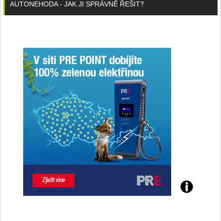
AUTONEHODA - JAK JI SPRÁVNĚ ŘEŠIT?
Poznejte
všechny