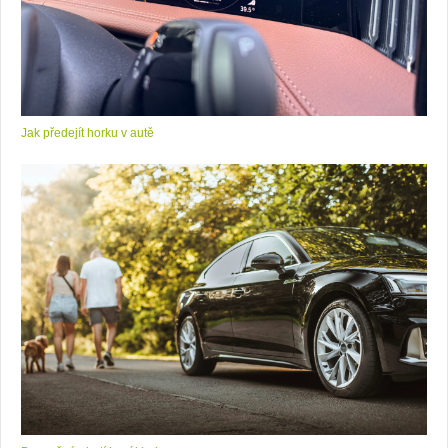
Jak předejít horku v autě