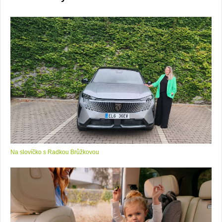
u
17
Na slovíčko s Radkou Brůžkovou