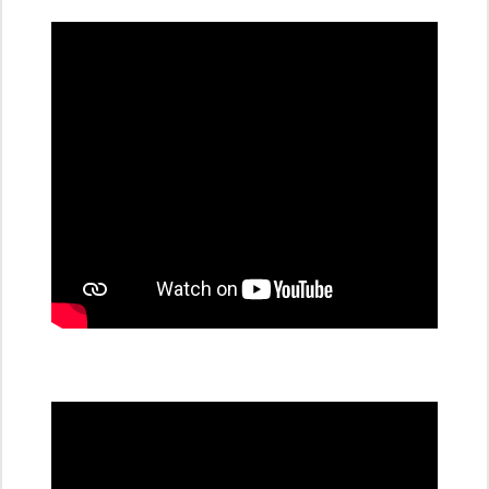
dobíjecí
stanice
PRE