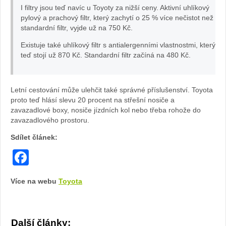
AV
I filtry jsou teď navíc u Toyoty za nižší ceny. Aktivní uhlíkový
pylový a prachový filtr, který zachytí o 25 % více nečistot než
4
standardní filtr, vyjde už na 750 Kč.
Existuje také uhlíkový filtr s antialergenními vlastnostmi, který
Ad
teď stojí už 870 Kč. Standardní filtr začíná na 480 Kč.
ve
Letní cestování může ulehčit také správné příslušenství. Toyota
nt
proto teď hlásí slevu 20 procent na střešní nosiče a
zavazadlové boxy, nosiče jízdních kol nebo třeba rohože do
ur
zavazadlového prostoru.
Sdílet článek:
e
Facebook
Po
Více na webu
Toyota
ce
sk
Další články: