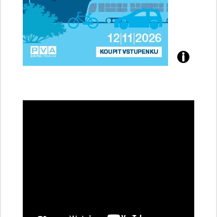
Přijďte
na
konferenci