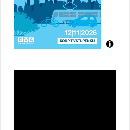
Přijďte
na
konferenci