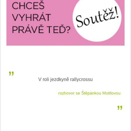
V roli jezdkyně rallycrossu
LEA
 jízdu
rozhovor se Štěpánkou Mottlovou