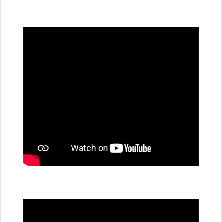
všechny
dobíjecí
stanice
PRE