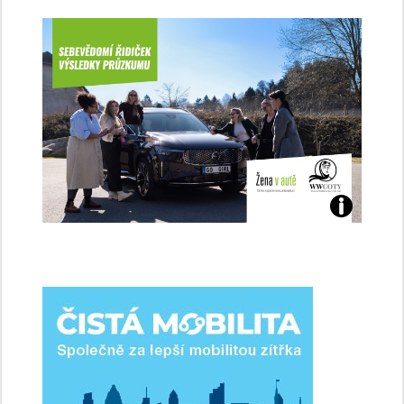
Jaké
jsme
ženy-
řidičky