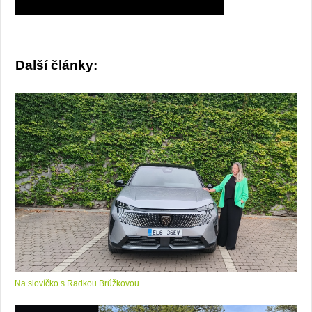
Další články:
Na slovíčko s Radkou Brůžkovou