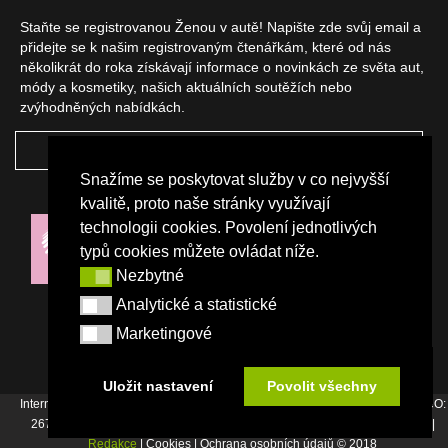
Staňte se registrovanou Ženou v autě! Napište zde svůj email a
přidejte se k našim registrovaným čtenářkám, které od nás
několikrát do roka získávají informace o novinkách ze světa aut,
módy a kosmetiky, našich aktuálních soutěžích nebo
zvýhodněných nabídkách.
ODEBÍRAT
Snažíme se poskytovat služby v co nejvyšší
NAŠI PARTNEŘI
kvalitě, proto naše stránky využívají
technologii cookies. Povolení jednotlivých
typů cookies můžete ovládat níže.
Nezbytné
Nezbytné
Analytické a statistické
Analytické a statistické
Marketingové
Marketingové
Uložit nastavení
Povolit všechny
Internetový magazín Žena v autě vydává vydavatelství Srdce Evropy s.r.o., IČO:
26744007, Bořivojova 17, Praha 3, Tel. : +420 222 726 364 |
Napište nám
|
Redakce
| Cookies | Ochrana osobních údajů © 2018