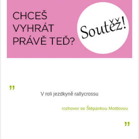
V roli jezdkyně rallycrossu
LEA
 jízdu
rozhovor se Štěpánkou Mottlovou