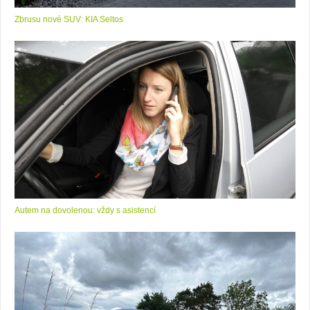
Zbrusu nové SUV: KIA Seltos
Autem na dovolenou: vždy s asistencí