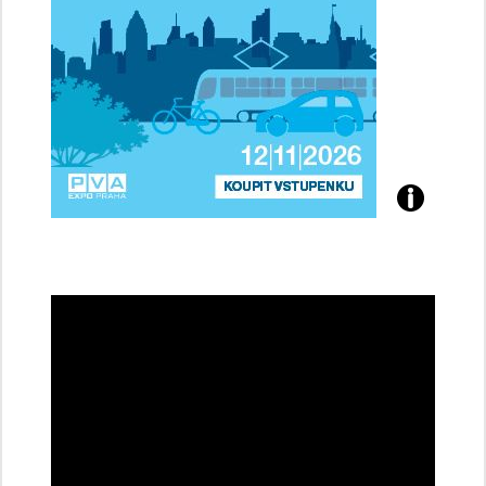
Přijďte
na
konferenci