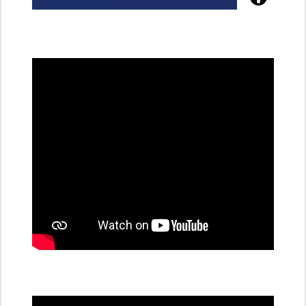
Poznejte
všechny
dobíjecí
stanice
PRE