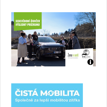
Jaké
jsme
ženy-
řidičky