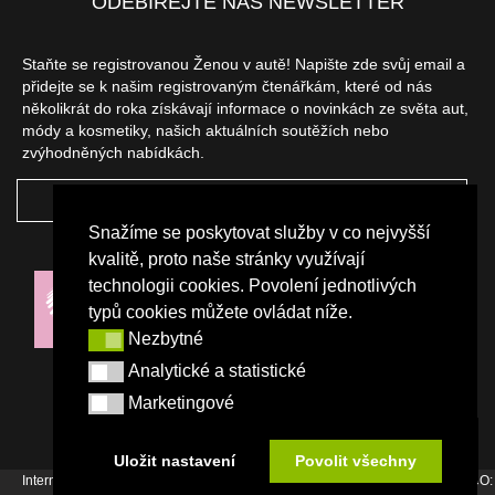
ODEBÍREJTE NÁŠ NEWSLETTER
Staňte se registrovanou Ženou v autě! Napište zde svůj email a
přidejte se k našim registrovaným čtenářkám, které od nás
několikrát do roka získávají informace o novinkách ze světa aut,
módy a kosmetiky, našich aktuálních soutěžích nebo
zvýhodněných nabídkách.
ODEBÍRAT
Snažíme se poskytovat služby v co nejvyšší
NAŠI PARTNEŘI
kvalitě, proto naše stránky využívají
technologii cookies. Povolení jednotlivých
typů cookies můžete ovládat níže.
Nezbytné
Nezbytné
Analytické a statistické
Analytické a statistické
Marketingové
Marketingové
Uložit nastavení
Povolit všechny
Internetový magazín Žena v autě vydává vydavatelství Srdce Evropy s.r.o., IČO: