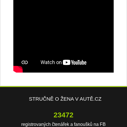
STRUČNĚ O ŽENA V AUTĚ.CZ
23472
registrovaných čtenářek a fanoušků na FB