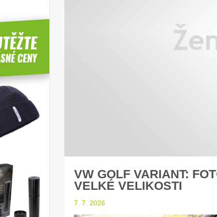
íbí T-Roc
Inteligentní průvodce světem
Z
elektromobility
dle laické veřejnosti
sleduj náš web ELenka.cz
VW GOLF VARIANT: FOTO
VELKÉ VELIKOSTI
7. 7. 2026