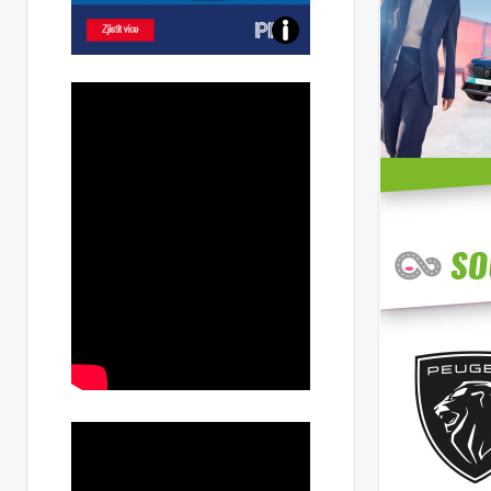
Poznejte
všechny
dobíjecí
stanice
PRE