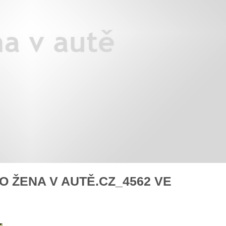
áklady správného poutání
Zabavte děti na cestách
autosedačky
překvapivé rady pro bezpečnou
stručně o autosedačkách
 ŽENA V AUTĚ.CZ_4562 VE