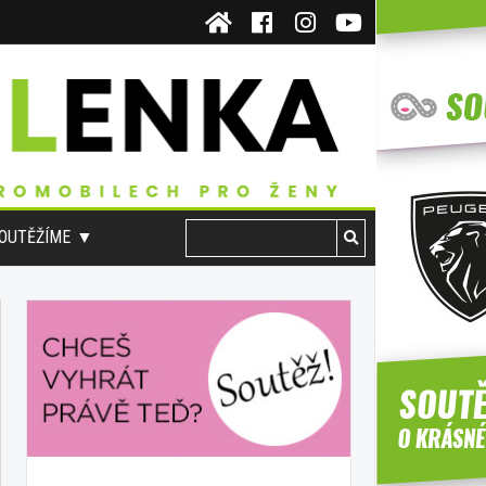
OUTĚŽÍME