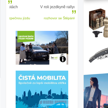
V roli jezdkyně rallycrossu
LEAF od Nissa
ženským a
 jízdu
rozhovor se Štěpánkou Mottlovou
Jaké
jsme
ženy-
řidičky