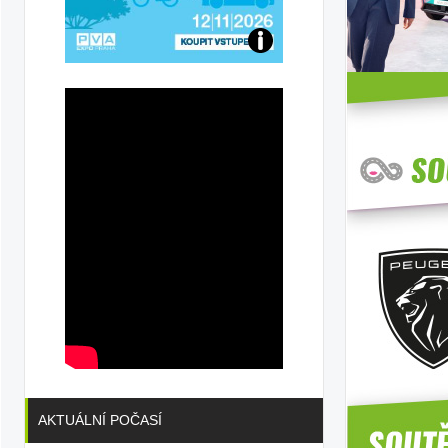
Přijďte
na
konferenci
AKTUÁLNÍ POČASÍ