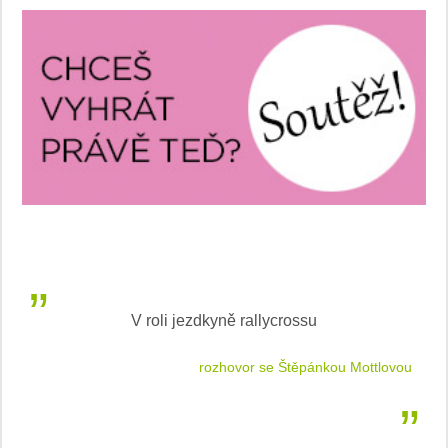
V roli jezdkyně rallycrossu
LEA
 jízdu
rozhovor se Štěpánkou Mottlovou