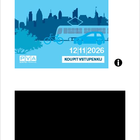
Přijďte
na
konferenci