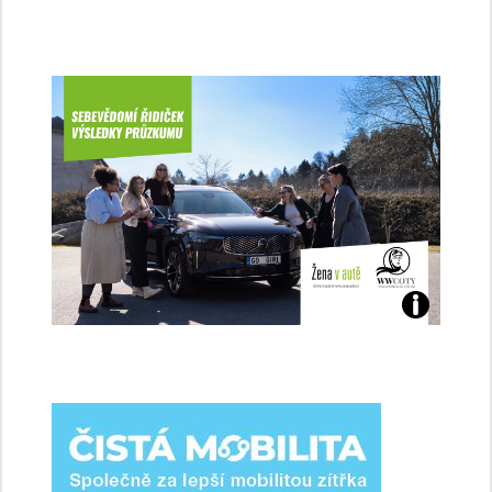
Jaké
jsme
ženy-
řidičky