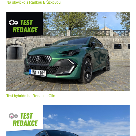
Na slovíčko s Radkou Brůžkovou
Test hybridního Renaultu Clio