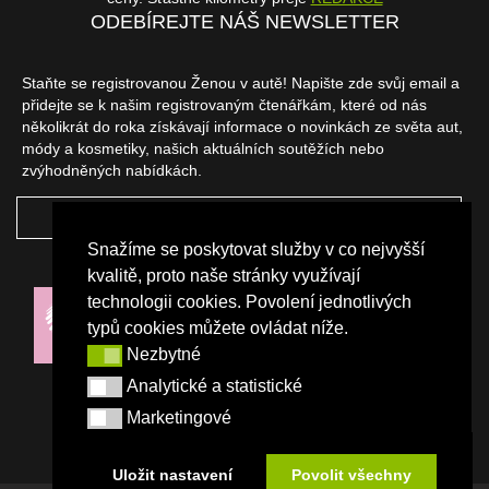
ODEBÍREJTE NÁŠ NEWSLETTER
Staňte se registrovanou Ženou v autě! Napište zde svůj email a
přidejte se k našim registrovaným čtenářkám, které od nás
několikrát do roka získávají informace o novinkách ze světa aut,
módy a kosmetiky, našich aktuálních soutěžích nebo
zvýhodněných nabídkách.
ODEBÍRAT
Snažíme se poskytovat služby v co nejvyšší
NAŠI PARTNEŘI
kvalitě, proto naše stránky využívají
technologii cookies. Povolení jednotlivých
typů cookies můžete ovládat níže.
Nezbytné
Nezbytné
Analytické a statistické
Analytické a statistické
Marketingové
Marketingové
Uložit nastavení
Povolit všechny