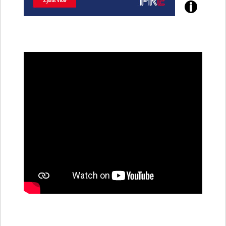
Poznejte
všechny
dobíjecí
stanice
PRE