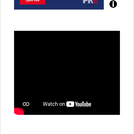
Poznejte
všechny
dobíjecí
stanice
PRE