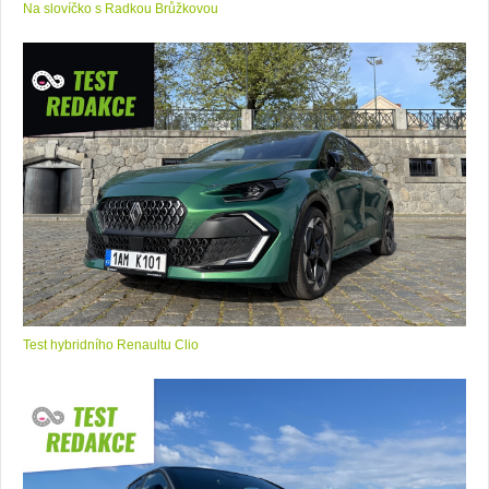
Na slovíčko s Radkou Brůžkovou
Test hybridního Renaultu Clio