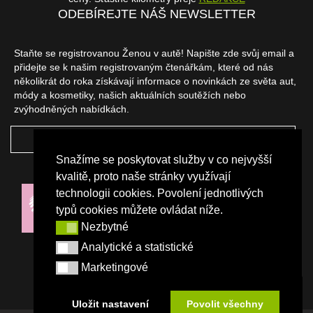
ODEBÍREJTE NÁŠ NEWSLETTER
Staňte se registrovanou Ženou v autě! Napište zde svůj email a
přidejte se k našim registrovaným čtenářkám, které od nás
několikrát do roka získávají informace o novinkách ze světa aut,
módy a kosmetiky, našich aktuálních soutěžích nebo
zvýhodněných nabídkách.
ODEBÍRAT
Snažíme se poskytovat služby v co nejvyšší
NAŠI PARTNEŘI
kvalitě, proto naše stránky využívají
technologii cookies. Povolení jednotlivých
typů cookies můžete ovládat níže.
Nezbytné
Nezbytné
Analytické a statistické
Analytické a statistické
Marketingové
Marketingové
Uložit nastavení
Povolit všechny