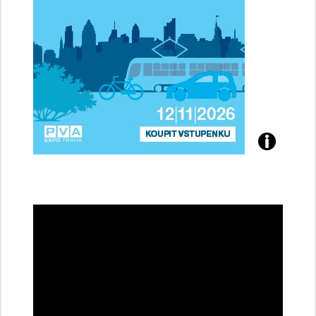
Přijďte
na
konferenci