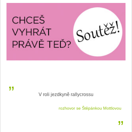
V roli jezdkyně rallycrossu
LEA
 jízdu
rozhovor se Štěpánkou Mottlovou