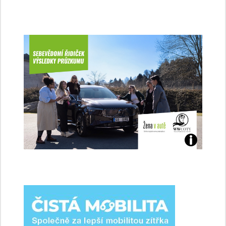
Jaké
jsme
ženy-
řidičky