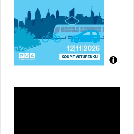
Přijďte
na
konferenci