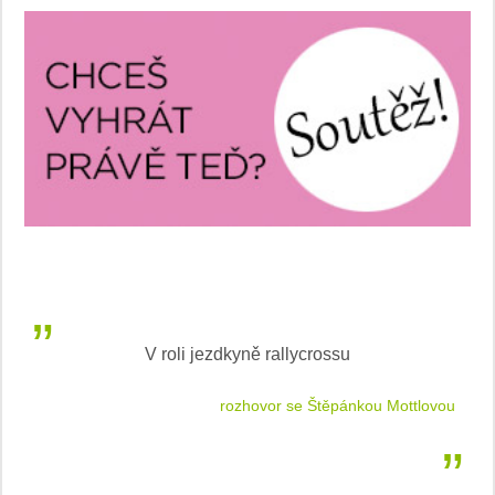
V roli jezdkyně rallycrossu
LEA
 jízdu
rozhovor se Štěpánkou Mottlovou