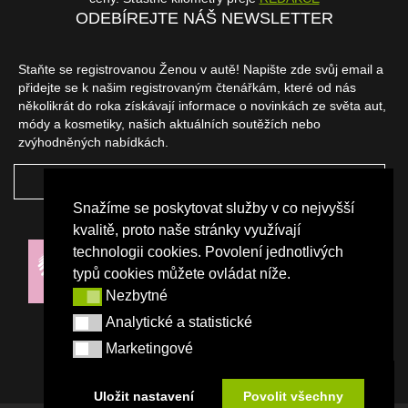
ODEBÍREJTE NÁŠ NEWSLETTER
Staňte se registrovanou Ženou v autě! Napište zde svůj email a
přidejte se k našim registrovaným čtenářkám, které od nás
několikrát do roka získávají informace o novinkách ze světa aut,
módy a kosmetiky, našich aktuálních soutěžích nebo
zvýhodněných nabídkách.
ODEBÍRAT
Snažíme se poskytovat služby v co nejvyšší
NAŠI PARTNEŘI
kvalitě, proto naše stránky využívají
technologii cookies. Povolení jednotlivých
typů cookies můžete ovládat níže.
Nezbytné
Nezbytné
Analytické a statistické
Analytické a statistické
Marketingové
Marketingové
Uložit nastavení
Povolit všechny