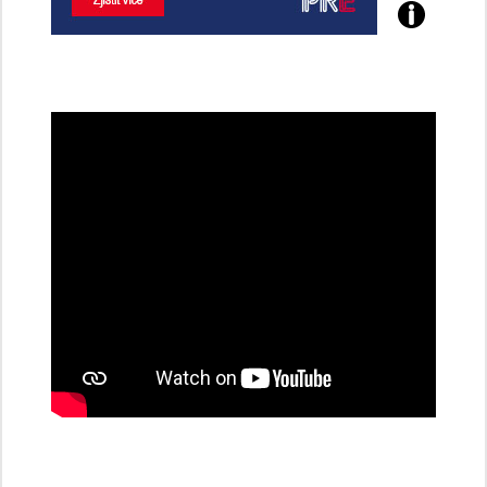
Poznejte
všechny
dobíjecí
stanice
PRE