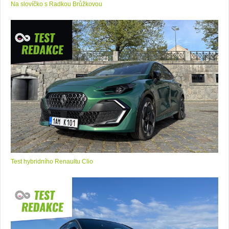
Na slovíčko s Radkou Brůžkovou
Test hybridního Renaultu Clio