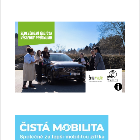
Jaké
jsme
ženy-
řidičky