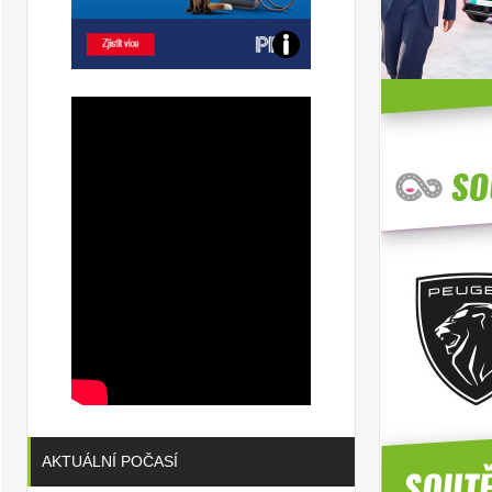
Poznejte
všechny
dobíjecí
stanice
PRE
AKTUÁLNÍ POČASÍ