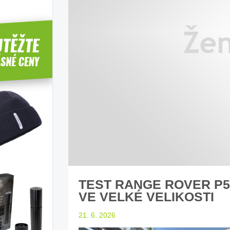
Desatero jízdy autem s dětmi
rady našeho magazínu
TEST RANGE ROVER P55
VE VELKÉ VELIKOSTI
21. 6. 2026