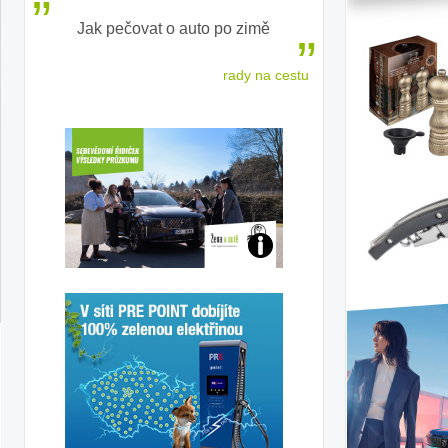
 žen
Jak pečovat o auto po zimě
Češkám se 
e 2026
rady na cestu
nejlepší auto p
Jaké
jsme
ženy-
řidičky