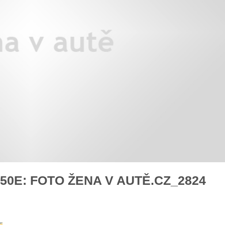
Děti a koučink v autě
BMW iX3: auto roku z pohledu
rady na cestu
Auto mého srdc
0E: FOTO ŽENA V AUTĚ.CZ_2824