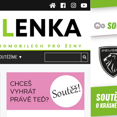
OUTĚŽÍME