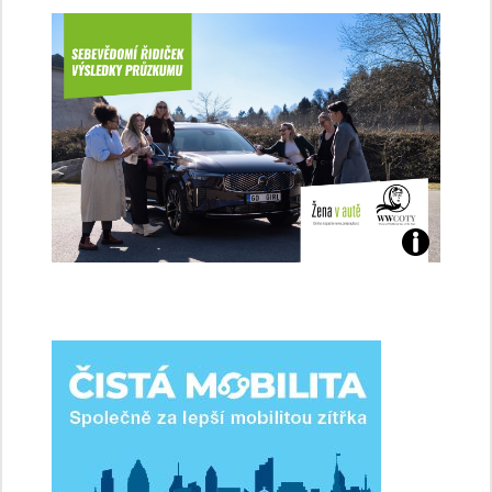
Jaké
jsme
ženy-
řidičky