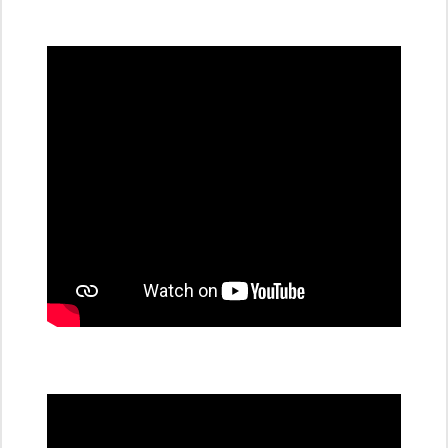
všechny
dobíjecí
stanice
PRE