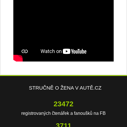
STRUČNĚ O ŽENA V AUTĚ.CZ
23472
registrovaných čtenářek a fanoušků na FB
3711