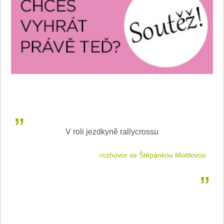
V roli jezdkyně rallycrossu
LEA
 jízdu
rozhovor se Štěpánkou Mottlovou