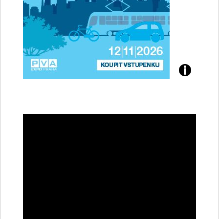
Přijďte
na
konferenci