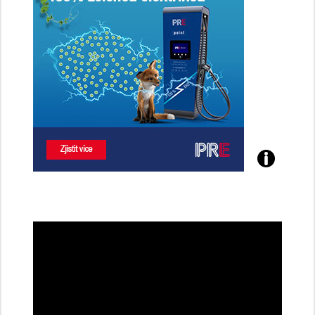
Poznejte
všechny
dobíjecí
stanice
PRE