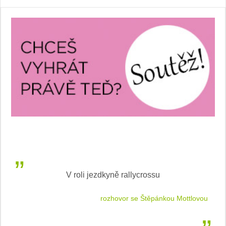
V roli jezdkyně rallycrossu
LEA
 jízdu
rozhovor se Štěpánkou Mottlovou