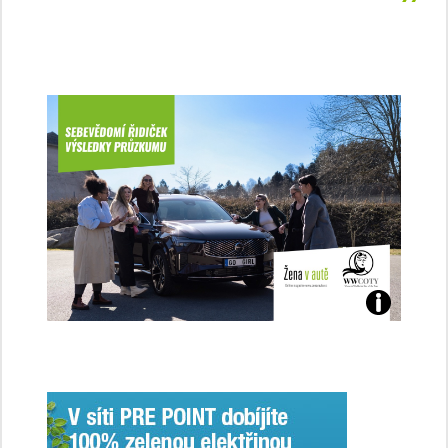
Jaké
jsme
ženy-
řidičky