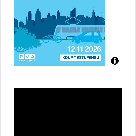
Přijďte
na
konferenci