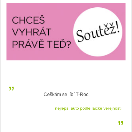
Češkám se líbí T-Roc
 cestu
nejlepší auto podle laické veřejnosti