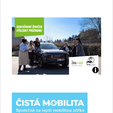
Jaké
jsme
ženy-
řidičky