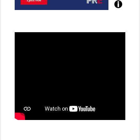
Poznejte
všechny
dobíjecí
stanice
PRE