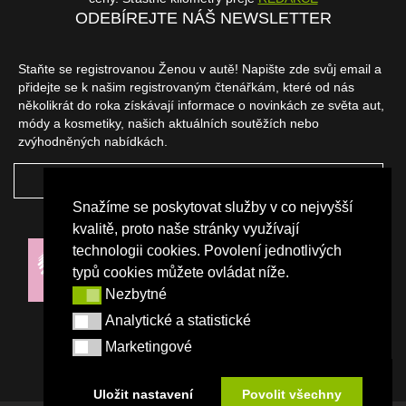
ODEBÍREJTE NÁŠ NEWSLETTER
Staňte se registrovanou Ženou v autě! Napište zde svůj email a
přidejte se k našim registrovaným čtenářkám, které od nás
několikrát do roka získávají informace o novinkách ze světa aut,
módy a kosmetiky, našich aktuálních soutěžích nebo
zvýhodněných nabídkách.
ODEBÍRAT
Snažíme se poskytovat služby v co nejvyšší
NAŠI PARTNEŘI
kvalitě, proto naše stránky využívají
technologii cookies. Povolení jednotlivých
typů cookies můžete ovládat níže.
Nezbytné
Nezbytné
Analytické a statistické
Analytické a statistické
Marketingové
Marketingové
Uložit nastavení
Povolit všechny