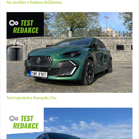
Na slovíčko s Radkou Brůžkovou
Test hybridního Renaultu Clio