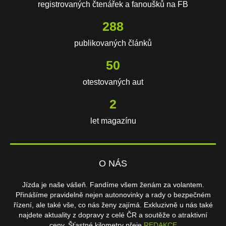
registrovaných čtenářek a fanoušků na FB
649
publikovaných článků
114
otestovaných aut
3
let magazínu
O NÁS
Jízda je naše vášeň. Fandíme všem ženám za volantem.
Přinášíme pravidelně nejen autonovinky a rady o bezpečném
řízení, ale také vše, co nás ženy zajímá. Exkluzivně u nás také
najdete aktuality z dopravy z celé ČR a soutěže o atraktivní
ceny. Šťastné kilometry přeje
REDAKCE