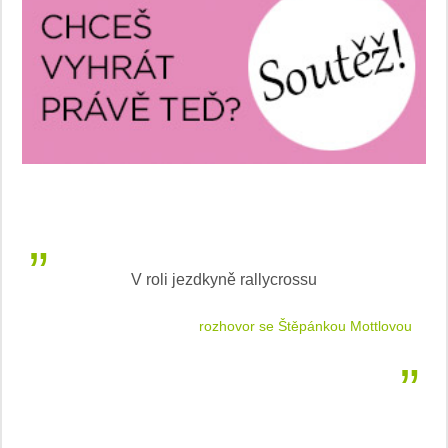
V roli jezdkyně rallycrossu
LEA
 jízdu
rozhovor se Štěpánkou Mottlovou