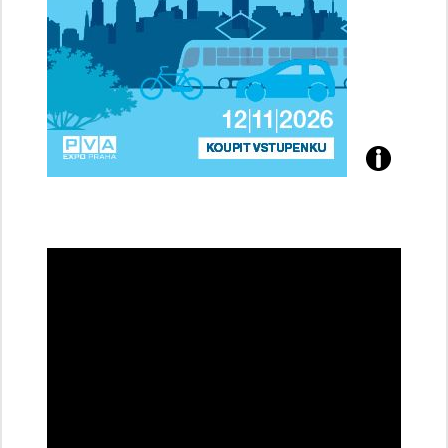
Přijďte
na
konferenci