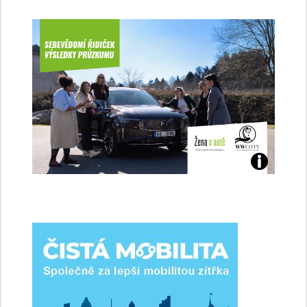
Jaké
jsme
ženy-
řidičky