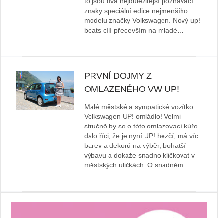
to jsou dva nejdůležitější poznávací
znaky speciální edice nejmenšího
modelu značky Volkswagen. Nový up!
beats cílí především na mladé…
PRVNÍ DOJMY Z
OMLAZENÉHO VW UP!
Malé městské a sympatické vozítko
Volkswagen UP! omládlo! Velmi
stručně by se o této omlazovací kúře
dalo říci, že je nyní UP! hezčí, má víc
barev a dekorů na výběr, bohatší
výbavu a dokáže snadno kličkovat v
městských uličkách. O snadném…