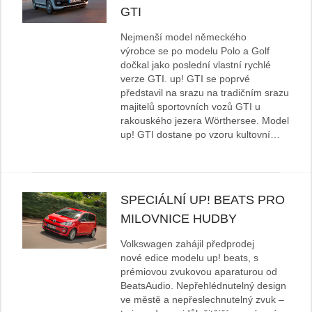
GTI
Nejmenší model německého
výrobce se po modelu Polo a Golf
dočkal jako poslední vlastní rychlé
verze GTI. up! GTI se poprvé
představil na srazu na tradičním srazu
majitelů sportovních vozů GTI u
rakouského jezera Wörthersee. Model
up! GTI dostane po vzoru kultovní…
SPECIÁLNÍ UP! BEATS PRO
MILOVNICE HUDBY
Volkswagen zahájil předprodej
nové edice modelu up! beats, s
prémiovou zvukovou aparaturou od
BeatsAudio. Nepřehlédnutelný design
ve městě a nepřeslechnutelný zvuk –