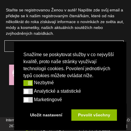
Staňte se registrovanou Ženou v autě! Napište zde svůj email a
přidejte se k našim registrovaným čtenářkám, které od nás
několikrát do roka získávají informace o novinkách ze světa aut,
módy a kosmetiky, našich aktuálních soutěžích nebo
zvýhodněných nabídkách.
ODEBÍRAT
Snažíme se poskytovat služby v co nejvyšší
NAŠI PARTNEŘI
kvalitě, proto naše stránky využívají
technologii cookies. Povolení jednotlivých
typů cookies můžete ovládat níže.
Nezbytné
Nezbytné
Analytické a statistické
Analytické a statistické
Marketingové
Marketingové
Uložit nastavení
Povolit všechny
Internetový magazín Žena v autě vydává vydavatelství Srdce Evropy s.r.o., IČO:
26744007, Bořivojova 17, Praha 3, Tel. : +420 222 726 364 |
Napište nám
|