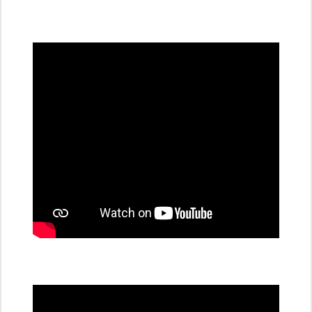
všechny
dobíjecí
stanice
PRE