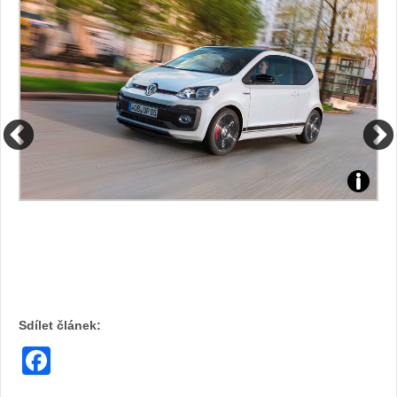
automob
Volksw
Sdílet článek:
Facebook