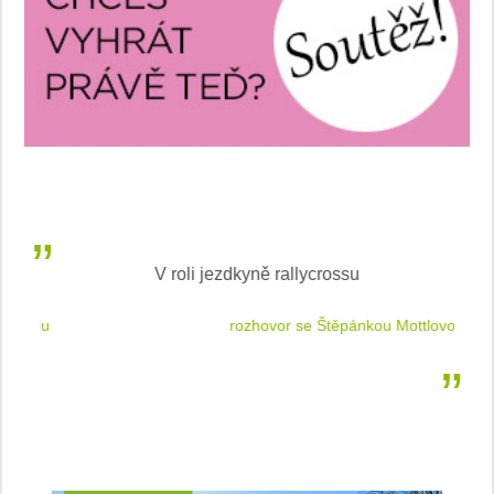
V roli jezdkyně rallycrossu
LEA
 jízdu
rozhovor se Štěpánkou Mottlovou