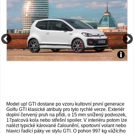
Zdroj:
Zdroj:
fotobanka
fotoban
automobilky
automob
Volkswagen
Volksw
Model up! GTI dostane po vzoru kultovní první generace
Golfu GTI klasické atributy pro tyto rychlé verze. Exteriér
doplní červený pruh na přídi, o 15 mm snížený podvozek,
17palcová kola nebo střešní spoiler. V interiéru potom lze
nalézt typické kárované čalounění, sportovní volant nebo
hlavici řadící páky ve stylu GTI. O pohon 997 kg vážícího