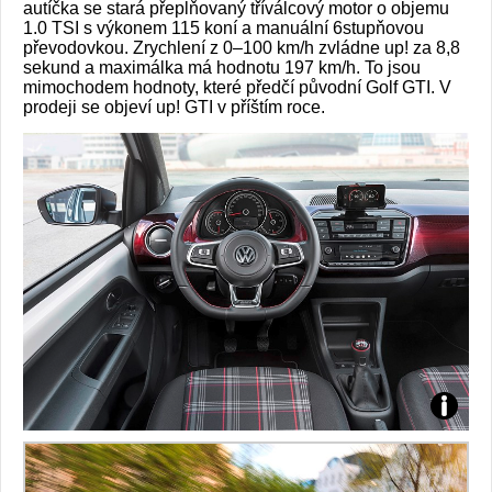
autíčka se stará přeplňovaný tříválcový motor o objemu
1.0 TSI s výkonem 115 koní a manuální 6stupňovou
převodovkou. Zrychlení z 0–100 km/h zvládne up! za 8,8
sekund a maximálka má hodnotu 197 km/h. To jsou
mimochodem hodnoty, které předčí původní Golf GTI. V
prodeji se objeví up! GTI v příštím roce.
Zdroj:
fotoban