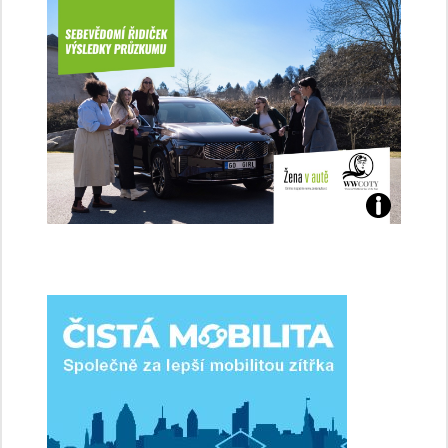
Jaké
jsme
ženy-
řidičky