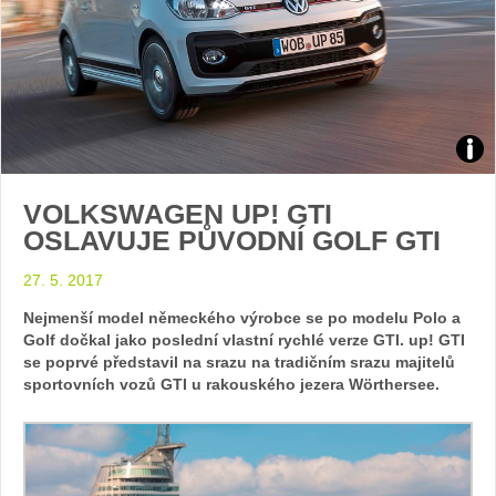
Zdroj
VOLKSWAGEN UP! GTI
foto
OSLAVUJE PŮVODNÍ GOLF GTI
auto
27. 5. 2017
Vol
Nejmenší model německého výrobce se po modelu Polo a
Golf dočkal jako poslední vlastní rychlé verze GTI. up! GTI
se poprvé představil na srazu na tradičním srazu majitelů
sportovních vozů GTI u rakouského jezera Wörthersee.