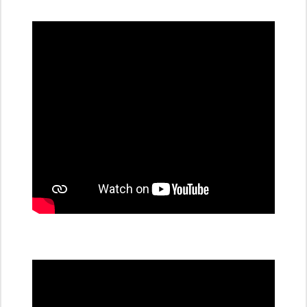
dobíjecí
stanice
PRE