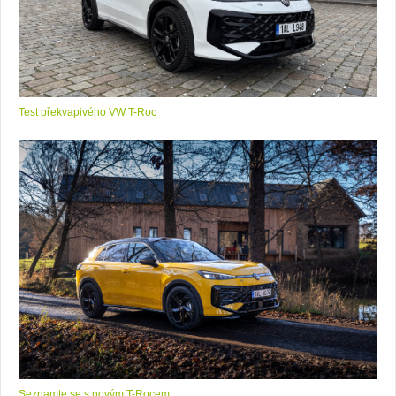
Test překvapivého VW T-Roc
Seznamte se s novým T-Rocem