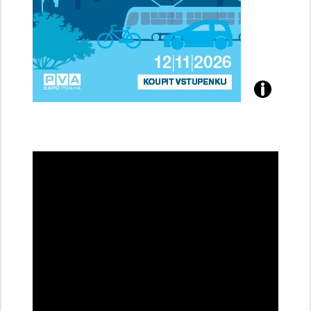
Přijďte
na
konferenci