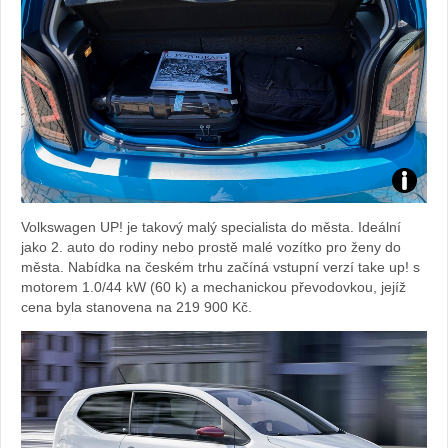
Foto:
Volkswagen UP! je takový malý specialista do města. Ideální
Sabina
jako 2. auto do rodiny nebo prostě malé vozítko pro ženy do
města. Nabídka na českém trhu začíná vstupní verzí take up! s
Kvášov
motorem 1.0/44 kW (60 k) a mechanickou převodovkou, jejíž
cena byla stanovena na 219 900 Kč.