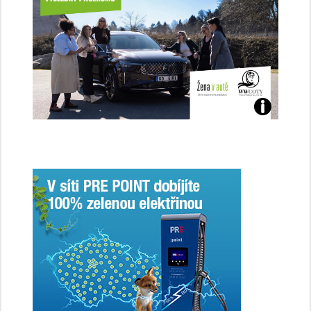
Jaké
jsme
ženy-
řidičky