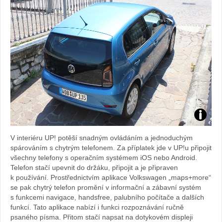
Foto:
V interiéru UP! potěší snadným ovládáním a jednoduchým
Sabina
spárováním s chytrým telefonem. Za příplatek jde v UP!u připojit
všechny telefony s operačním systémem iOS nebo Android.
Kvášov
Telefon stačí upevnit do držáku, připojit a je připraven
k používání. Prostřednictvím aplikace Volkswagen „maps+more“
se pak chytrý telefon promění v informační a zábavní systém
s funkcemi navigace, handsfree, palubního počítače a dalších
funkcí. Tato aplikace nabízí i funkci rozpoznávání ručně
psaného písma. Přitom stačí napsat na dotykovém displeji