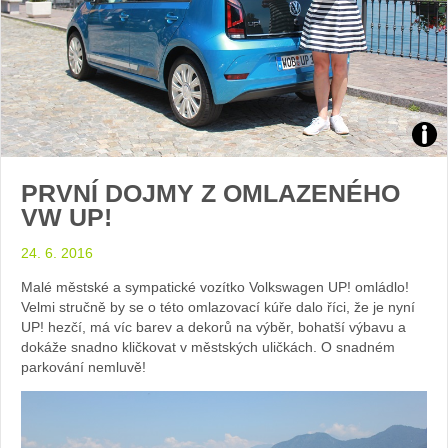
Foto
PRVNÍ DOJMY Z OMLAZENÉHO
Sabi
VW UP!
Kvá
24. 6. 2016
Malé městské a sympatické vozítko Volkswagen UP! omládlo!
Velmi stručně by se o této omlazovací kúře dalo říci, že je nyní
UP! hezčí, má víc barev a dekorů na výběr, bohatší výbavu a
dokáže snadno kličkovat v městských uličkách. O snadném
parkování nemluvě!