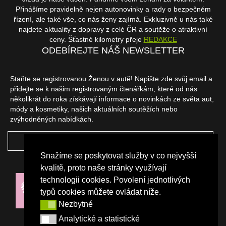
Přinášíme pravidelně nejen autonovinky a rady o bezpečném
řízení, ale také vše, co nás ženy zajímá. Exkluzivně u nás také
najdete aktuality z dopravy z celé ČR a soutěže o atraktivní
ceny. Šťastné kilometry přeje
REDAKCE
ODEBÍREJTE NÁŠ NEWSLETTER
Staňte se registrovanou Ženou v autě! Napište zde svůj email a
přidejte se k našim registrovaným čtenářkám, které od nás
několikrát do roka získávají informace o novinkách ze světa aut,
módy a kosmetiky, našich aktuálních soutěžích nebo
zvýhodněných nabídkách.
ODEBÍRAT
Snažíme se poskytovat služby v co nejvyšší
NAŠI PARTNEŘI
kvalitě, proto naše stránky využívají
technologii cookies. Povolení jednotlivých
typů cookies můžete ovládat níže.
Nezbytné
Nezbytné
Analytické a statistické
Analytické a statistické