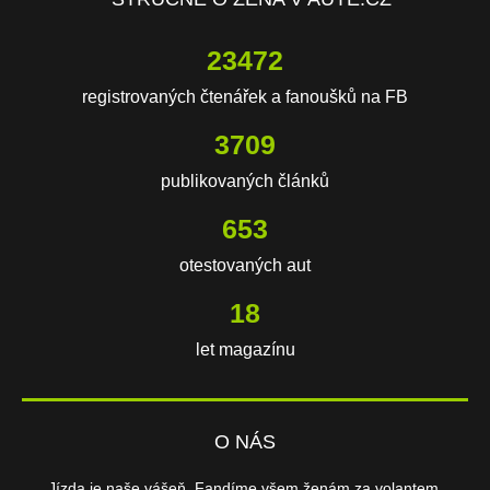
23472
registrovaných čtenářek a fanoušků na FB
3709
publikovaných článků
653
otestovaných aut
18
let magazínu
O NÁS
Jízda je naše vášeň. Fandíme všem ženám za volantem.