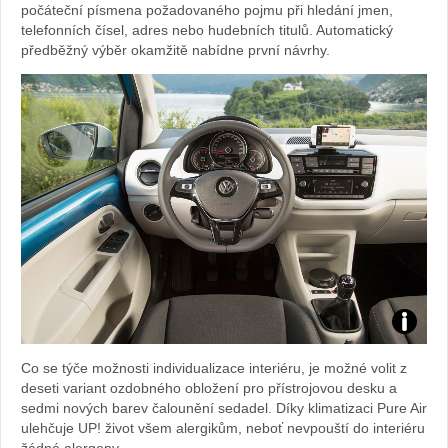
počáteční písmena požadovaného pojmu při hledání jmen,
telefonních čísel, adres nebo hudebních titulů. Automatický
předběžný výběr okamžitě nabídne první návrhy.
Foto:
Co se týče možnosti individualizace interiéru, je možné volit z
archiv
deseti variant ozdobného obložení pro přístrojovou desku a
sedmi nových barev čalounění sedadel. Díky klimatizaci Pure Air
webu
ulehčuje UP! život všem alergikům, neboť nevpouští do interiéru