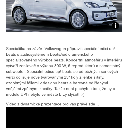
Foto:
archiv
Specialitka na závěr: Volkswagen připravil speciální edici up!
beats s audiosystémem BeatsAudio amerického
webu
specializovaného výrobce beats. Koncertní atmosféru v interiéru
vytvoří zesilovač o výkonu 300 W, 6 reproduktorů a samostatný
subwoofer. Speciální edice up! beats se od běžných sériových
verzí odlišuje nově tvarovanými 15“ koly z lehké slitiny,
ozdobnými fóliemi v designu beats a barevně odlišenými
vnějšími zpětnými zrcátky. Takže není pochyb o tom, že by o
modelu UP! nebylo ve městě brzy slyšet! .-)
Video z dynamické prezentace pro vás právě zde…