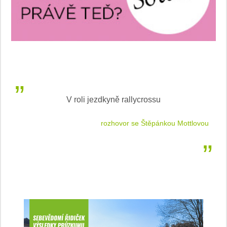
LEAF od Nissan je Světovým ženským autem roku
tlovou
podle WWCOTY