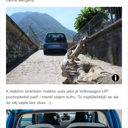
žádné alergeny.
Foto:
K slabším stránkám malého auta jako je Volkswagen UP!
Sabina
pochopitelně patří i menší objem kufru. To nejdůležitější se ale
do něj vejde bez obav .-)
Kvášov