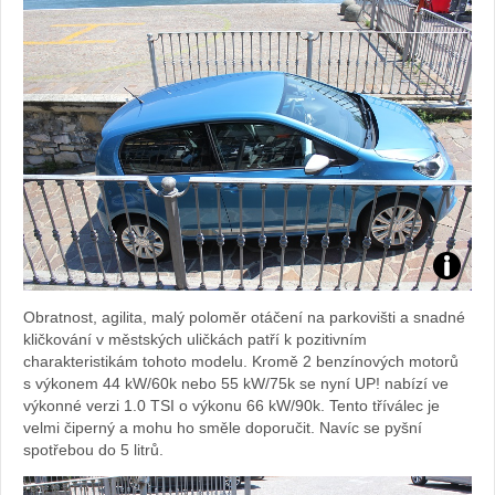
Foto:
Obratnost, agilita, malý poloměr otáčení na parkovišti a snadné
Sabina
kličkování v městských uličkách patří k pozitivním
charakteristikám tohoto modelu. Kromě 2 benzínových motorů
Kvášov
s výkonem 44 kW/60k nebo 55 kW/75k se nyní UP! nabízí ve
výkonné verzi 1.0 TSI o výkonu 66 kW/90k. Tento tříválec je
velmi čiperný a mohu ho směle doporučit. Navíc se pyšní
spotřebou do 5 litrů.