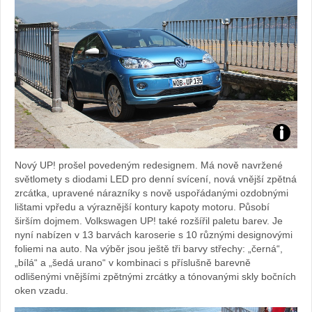
Foto:
Nový UP! prošel povedeným redesignem. Má nově navržené
Sabina
světlomety s diodami LED pro denní svícení, nová vnější zpětná
zrcátka, upravené nárazníky s nově uspořádanými ozdobnými
Kvášov
lištami vpředu a výraznější kontury kapoty motoru. Působí
širším dojmem. Volkswagen UP! také rozšířil paletu barev. Je
nyní nabízen v 13 barvách karoserie s 10 různými designovými
foliemi na auto. Na výběr jsou ještě tři barvy střechy: „černá“,
„bílá“ a „šedá urano“ v kombinaci s příslušně barevně
odlišenými vnějšími zpětnými zrcátky a tónovanými skly bočních
oken vzadu.