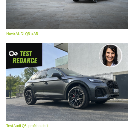
Nové AUDI Q5 a A5
Test Audi Q5: proč ho chtít