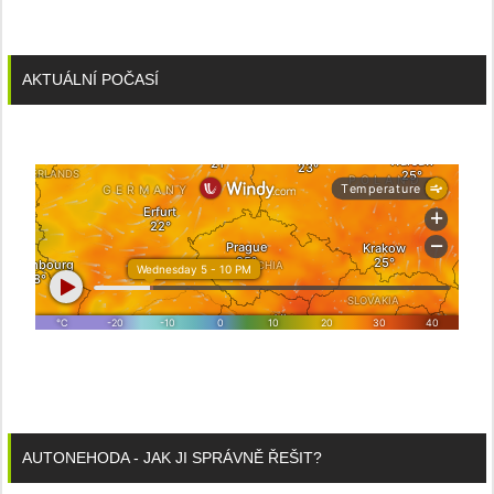
AKTUÁLNÍ POČASÍ
AUTONEHODA - JAK JI SPRÁVNĚ ŘEŠIT?