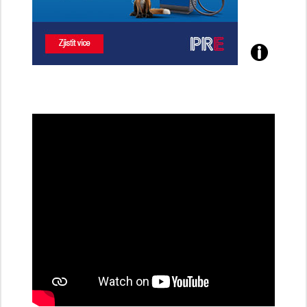
Poznejte
všechny
dobíjecí
stanice
PRE