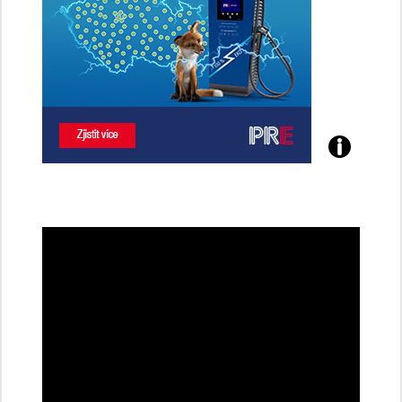
Poznejte
všechny
dobíjecí
stanice
PRE