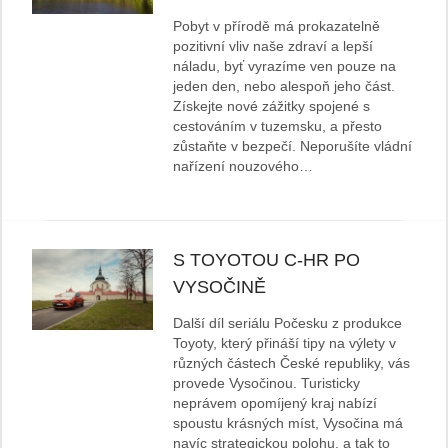
Pobyt v přírodě má prokazatelně
pozitivní vliv naše zdraví a lepší
náladu, byť vyrazíme ven pouze na
jeden den, nebo alespoň jeho část.
Získejte nové zážitky spojené s
cestováním v tuzemsku, a přesto
zůstaňte v bezpečí. Neporušíte vládní
nařízení nouzového…
S TOYOTOU C-HR PO
VYSOČINĚ
Další díl seriálu Počesku z produkce
Toyoty, který přináší tipy na výlety v
různých částech České republiky, vás
provede Vysočinou. Turisticky
neprávem opomíjený kraj nabízí
spoustu krásných míst, Vysočina má
navíc strategickou polohu, a tak to