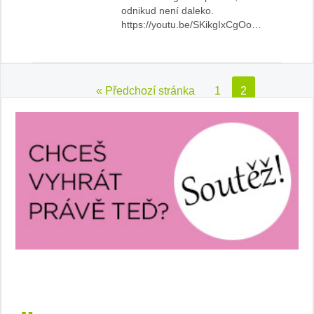
odnikud není daleko.
https://youtu.be/SKikgIxCgOo…
« Předchozí stránka
1
2