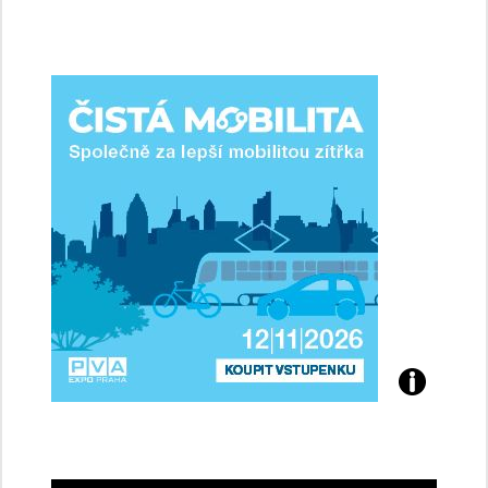
jsme
ženy-
řidičky
Přijďte
na