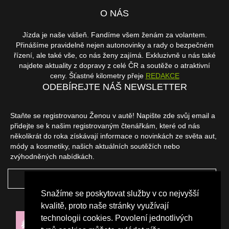
O NÁS
Jízda je naše vášeň. Fandíme všem ženám za volantem.
Přinášíme pravidelně nejen autonovinky a rady o bezpečném
řízení, ale také vše, co nás ženy zajímá. Exkluzivně u nás také
najdete aktuality z dopravy z celé ČR a soutěže o atraktivní
ceny. Šťastné kilometry přeje
REDAKCE
ODEBÍREJTE NÁŠ NEWSLETTER
Staňte se registrovanou Ženou v autě! Napište zde svůj email a
přidejte se k našim registrovaným čtenářkám, které od nás
několikrát do roka získávají informace o novinkách ze světa aut,
módy a kosmetiky, našich aktuálních soutěžích nebo
zvýhodněných nabídkách.
ODEBÍRAT
Snažíme se poskytovat služby v co nejvyšší
NAŠI PARTNEŘI
kvalitě, proto naše stránky využívají
technologii cookies. Povolení jednotlivých