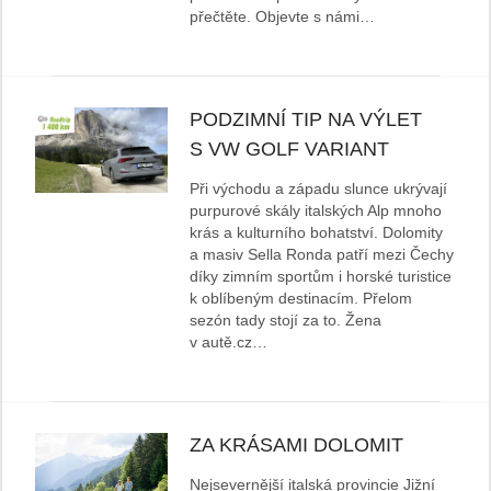
přečtěte. Objevte s námi…
PODZIMNÍ TIP NA VÝLET
S VW GOLF VARIANT
Při východu a západu slunce ukrývají
purpurové skály italských Alp mnoho
krás a kulturního bohatství. Dolomity
a masiv Sella Ronda patří mezi Čechy
díky zimním sportům i horské turistice
k oblíbeným destinacím. Přelom
sezón tady stojí za to. Žena
v autě.cz…
ZA KRÁSAMI DOLOMIT
Nejsevernější italská provincie Jižní