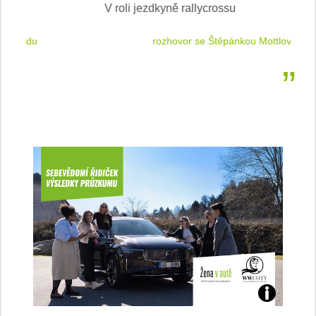
V roli jezdkyně rallycrossu
LEA
 jízdu
rozhovor se Štěpánkou Mottlovou
Jaké