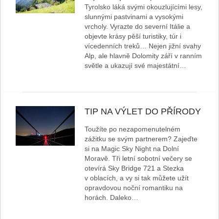
Tyrolsko láká svými okouzlujícími lesy,
slunnými pastvinami a vysokými
vrcholy. Vyrazte do severní Itálie a
objevte krásy pěší turistiky, túr i
vícedenních treků… Nejen jižní svahy
Alp, ale hlavně Dolomity září v ranním
světle a ukazují své majestátní…
TIP NA VÝLET DO PŘÍRODY
Toužíte po nezapomenutelném
zážitku se svým partnerem? Zajeďte
si na Magic Sky Night na Dolní
Moravě. Tři letní sobotní večery se
otevírá Sky Bridge 721 a Stezka
v oblacích, a vy si tak můžete užít
opravdovou noční romantiku na
horách. Daleko…