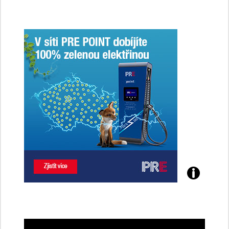
jsme
ženy-
řidičky
Poznejte
všechny
dobíjecí