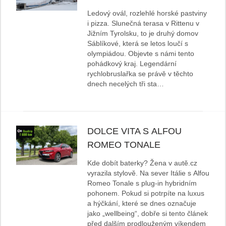
Ledový ovál, rozlehlé horské pastviny
i pizza. Slunečná terasa v Rittenu v
Jižním Tyrolsku, to je druhý domov
Sáblíkové, která se letos loučí s
olympiádou. Objevte s námi tento
pohádkový kraj. Legendární
rychlobruslařka se právě v těchto
dnech necelých tři sta…
DOLCE VITA S ALFOU
ROMEO TONALE
Kde dobít baterky? Žena v autě.cz
vyrazila stylově. Na sever Itálie s Alfou
Romeo Tonale s plug-in hybridním
pohonem. Pokud si potrpíte na luxus
a hýčkání, které se dnes označuje
jako „wellbeing“, dobře si tento článek
před dalším prodlouženým víkendem