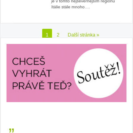
je v tomto nejsevernějším regionu
Itálie stále mnoho….
1
2
Další stránka »