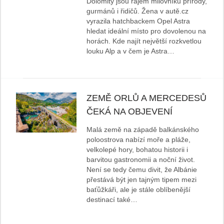
Dolomity jsou rájem milovníků přírody,
gurmánů i řidičů. Žena v autě.cz
vyrazila hatchbackem Opel Astra
hledat ideální místo pro dovolenou na
horách. Kde najít největší rozkvetlou
louku Alp a v čem je Astra…
ZEMĚ ORLŮ A MERCEDESŮ
ČEKÁ NA OBJEVENÍ
Malá země na západě balkánského
poloostrova nabízí moře a pláže,
velkolepé hory, bohatou historii i
barvitou gastronomii a noční život.
Není se tedy čemu divit, že Albánie
přestává být jen tajným tipem mezi
baťůžkáři, ale je stále oblíbenější
destinací také…