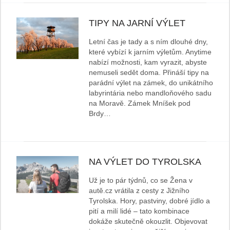
TIPY NA JARNÍ VÝLET
Letní čas je tady a s ním dlouhé dny,
které vybízí k jarním výletům. Anytime
nabízí možnosti, kam vyrazit, abyste
nemuseli sedět doma. Přináší tipy na
parádní výlet na zámek, do unikátního
labyrintária nebo mandloňového sadu
na Moravě. Zámek Mníšek pod
Brdy…
NA VÝLET DO TYROLSKA
Už je to pár týdnů, co se Žena v
autě.cz vrátila z cesty z Jižního
Tyrolska. Hory, pastviny, dobré jídlo a
pití a milí lidé – tato kombinace
dokáže skutečně okouzlit. Objevovat