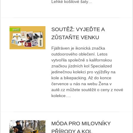
Lehké košilové šaty…
SOUTĚŽ: VYJEĎTE A
ZŮSTAŇTE VENKU
Fjällräven je ikonická značka
outdoorového oblečení. Letos
vytvořila společně s kalifornskou
značkou jízdních kol Specialized
jedinečnou kolekci pro vyjížďky na
kole a bikepacking. Až do konce
července u nás na webu Žena v
autě.cz můžete soutěžit o ceny z nové
kolekce….
MÓDA PRO MILOVNÍKY
PŘÍRODY A KOL