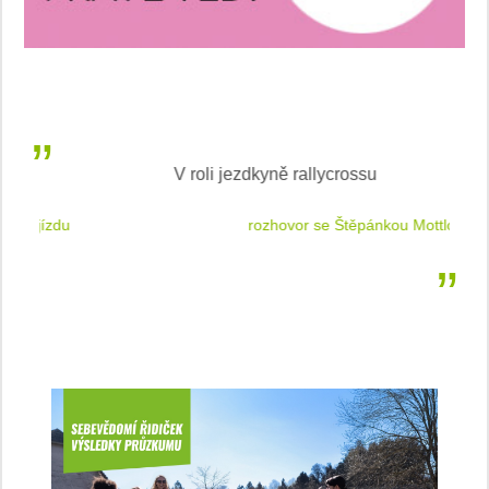
V roli jezdkyně rallycrossu
LEA
 jízdu
rozhovor se Štěpánkou Mottlovou