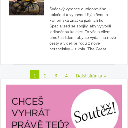
Švédský výrobce outdoorového
oblečení a vybavení Fjällräven a
kalifornská značka jízdních kol
Specialized se spojily, aby vytvořili
jedinečnou kolekci. To vše s cílem
umožnit lidem, aby se vydali na nové
cesty a viděli přírodu z nové
perspektivy – z kola. The Great…
1
2
3
4
Další stránka »