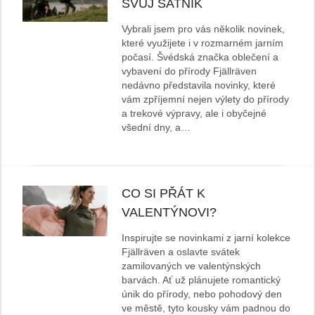
SVŮJ ŠATNÍK
Vybrali jsem pro vás několik novinek,
které využijete i v rozmarném jarním
počasí. Švédská značka oblečení a
vybavení do přírody Fjällräven
nedávno představila novinky, které
vám zpříjemní nejen výlety do přírody
a trekové výpravy, ale i obyčejné
všední dny, a…
CO SI PŘÁT K
VALENTÝNOVI?
Inspirujte se novinkami z jarní kolekce
Fjällräven a oslavte svátek
zamilovaných ve valentýnských
barvách. Ať už plánujete romantický
únik do přírody, nebo pohodový den
ve městě, tyto kousky vám padnou do