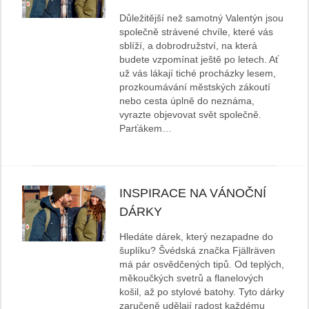
Důležitější než samotný Valentýn jsou
společně strávené chvíle, které vás
sblíží, a dobrodružství, na která
budete vzpomínat ještě po letech. Ať
už vás lákají tiché procházky lesem,
prozkoumávání městských zákoutí
nebo cesta úplně do neznáma,
vyrazte objevovat svět společně.
Parťákem…
INSPIRACE NA VÁNOČNÍ
DÁRKY
Hledáte dárek, který nezapadne do
šuplíku? Švédská značka Fjällräven
má pár osvědčených tipů. Od teplých,
měkoučkých svetrů a flanelových
košil, až po stylové batohy. Tyto dárky
zaručeně udělají radost každému