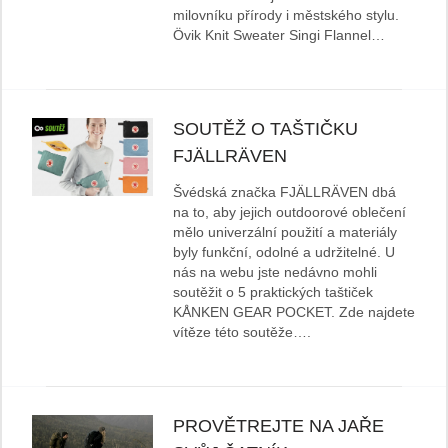
milovníku přírody i městského stylu.
Övik Knit Sweater Singi Flannel…
SOUTĚŽ O TAŠTIČKU
FJÄLLRÄVEN
Švédská značka FJÄLLRÄVEN dbá
na to, aby jejich outdoorové oblečení
mělo univerzální použití a materiály
byly funkční, odolné a udržitelné. U
nás na webu jste nedávno mohli
soutěžit o 5 praktických taštiček
KÅNKEN GEAR POCKET. Zde najdete
vítěze této soutěže….
PROVĚTREJTE NA JAŘE