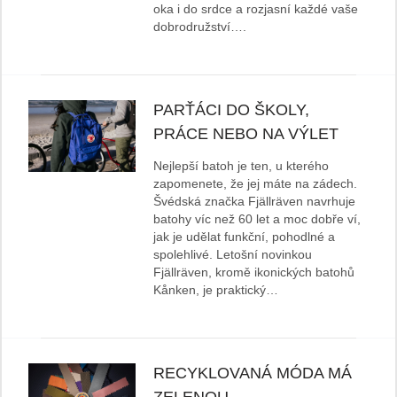
oka i do srdce a rozjasní každé vaše
dobrodružství….
PARŤÁCI DO ŠKOLY,
PRÁCE NEBO NA VÝLET
Nejlepší batoh je ten, u kterého
zapomenete, že jej máte na zádech.
Švédská značka Fjällräven navrhuje
batohy víc než 60 let a moc dobře ví,
jak je udělat funkční, pohodlné a
spolehlivé. Letošní novinkou
Fjällräven, kromě ikonických batohů
Kånken, je praktický…
RECYKLOVANÁ MÓDA MÁ