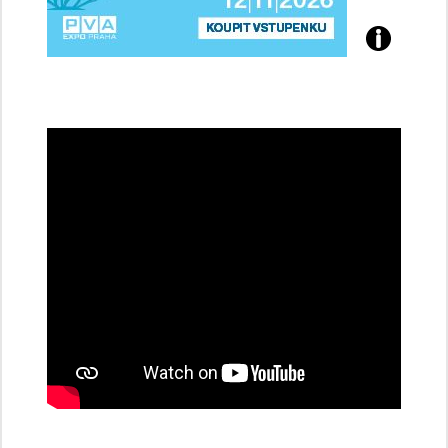
Přijďte
na
konferenci