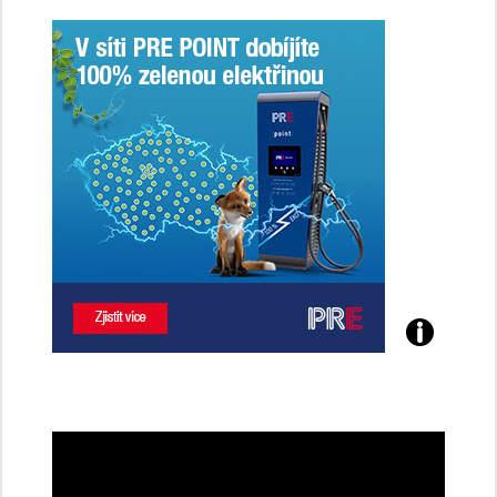
Poznejte
všechny
dobíjecí
stanice