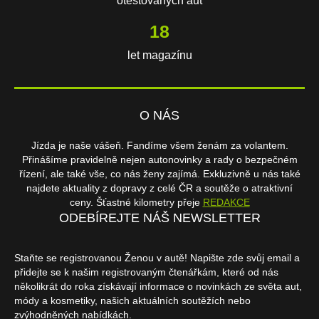
otestovaných aut
18
let magazínu
O NÁS
Jízda je naše vášeň. Fandíme všem ženám za volantem.
Přinášíme pravidelně nejen autonovinky a rady o bezpečném
řízení, ale také vše, co nás ženy zajímá. Exkluzivně u nás také
najdete aktuality z dopravy z celé ČR a soutěže o atraktivní
ceny. Šťastné kilometry přeje
REDAKCE
ODEBÍREJTE NÁŠ NEWSLETTER
Staňte se registrovanou Ženou v autě! Napište zde svůj email a
přidejte se k našim registrovaným čtenářkám, které od nás
několikrát do roka získávají informace o novinkách ze světa aut,
módy a kosmetiky, našich aktuálních soutěžích nebo
zvýhodněných nabídkách.