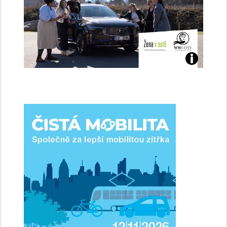
Jaké
jsme
ženy-
řidičky