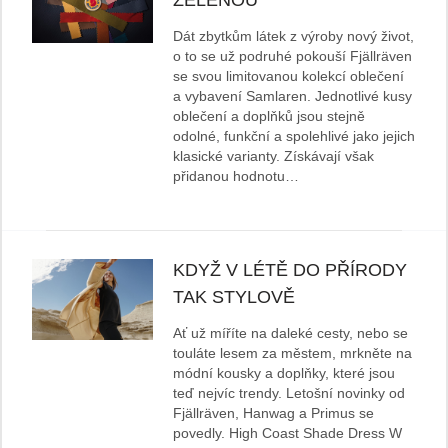
ZELENOU
Dát zbytkům látek z výroby nový život,
o to se už podruhé pokouší Fjällräven
se svou limitovanou kolekcí oblečení
a vybavení Samlaren. Jednotlivé kusy
oblečení a doplňků jsou stejně
odolné, funkční a spolehlivé jako jejich
klasické varianty. Získávají však
přidanou hodnotu…
KDYŽ V LÉTĚ DO PŘÍRODY
TAK STYLOVĚ
Ať už míříte na daleké cesty, nebo se
touláte lesem za městem, mrkněte na
módní kousky a doplňky, které jsou
teď nejvíc trendy. Letošní novinky od
Fjällräven, Hanwag a Primus se
povedly. High Coast Shade Dress W