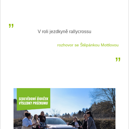
V roli jezdkyně rallycrossu
LEA
 jízdu
rozhovor se Štěpánkou Mottlovou