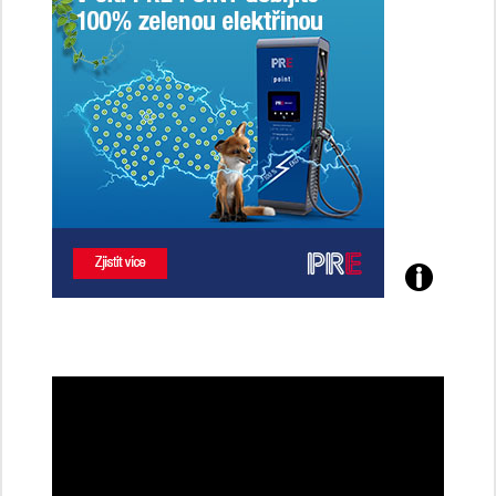
Poznejte
všechny
dobíjecí
stanice
PRE