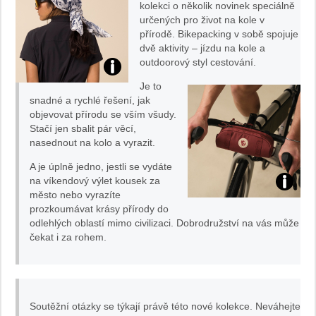
kolekci o několik novinek speciálně
určených pro život na kole v
přírodě. Bikepacking v sobě spojuje
dvě aktivity – jízdu na kole a
outdoorový styl cestování.
Je to
snadné a rychlé řešení, jak
objevovat přírodu se vším všudy.
Stačí jen sbalit pár věcí,
nasednout na kolo a vyrazit.
A je úplně jedno, jestli se vydáte
na víkendový výlet kousek za
město nebo vyrazíte
prozkoumávat krásy přírody do
odlehlých oblastí mimo civilizaci. Dobrodružství na vás může
čekat i za rohem.
Soutěžní otázky se týkají právě této nové kolekce. Neváhejte