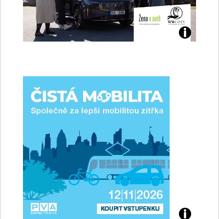
Jaké
jsme
ženy-
řidičky
Přijďte