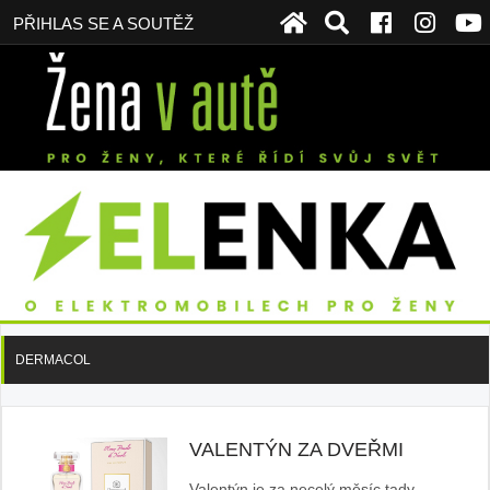
PŘIHLAS SE A SOUTĚŽ
DERMACOL
VALENTÝN ZA DVEŘMI
Valentýn je za necelý měsíc tady.