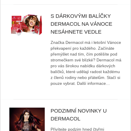
S DÁRKOVÝMI BALÍČKY
DERMACOL NA VÁNOCE
NESÁHNETE VEDLE
Značka Dermacol má i letošní Vánoce
překvapení pro každého. Začínáte
přemýšlet nad tím, čím potěšíte pod
stromečkem své blízké? Dermacol má
pro vás širokou nabídku dárkových
balíčků, které udělají radost každému
z členů rodiny nebo přátelům. Stačí si
pouze vybrat. Další informace…
PODZIMNÍ NOVINKY U
DERMACOL
Přivítejte podzim hned čtyřmi