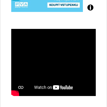
Přijďte
na
konferenci