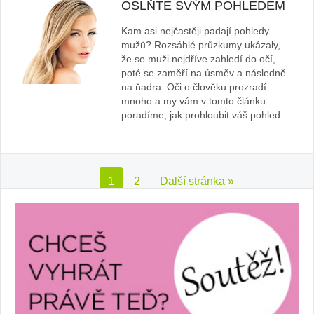
OSLŇTE SVÝM POHLEDEM
Kam asi nejčastěji padají pohledy
mužů? Rozsáhlé průzkumy ukázaly,
že se muži nejdříve zahledí do očí,
poté se zaměří na úsměv a následně
na ňadra. Oči o člověku prozradí
mnoho a my vám v tomto článku
poradíme, jak prohloubit váš pohled…
1
2
Další stránka »