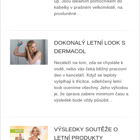
up. Jsou ideálním pomocníkem do
kabelky v prašném velkoměstě, na
prosluněné…
DOKONALÝ LETNÍ LOOK S
DERMACOL
Nezáleží na tom, zda se chystáte k
vodě, nebo vás čeká běžný pracovní
den v kanceláři. Když se teploty
vyšplhají k třicítce, odlehčený letní
look oceníme všechny. Jeho výhodou
je, že úprava zabere minimum času a
výsledek bude vždy působit…
VÝSLEDKY SOUTĚŽE O
LETNÍ PRODUKTY