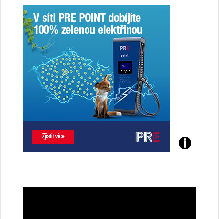
Poznejte
všechny
dobíjecí
stanice