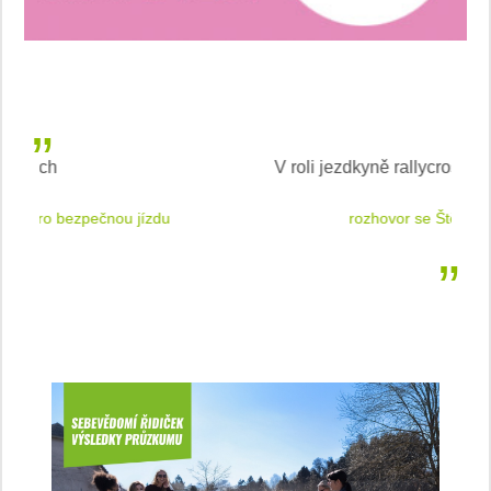
V roli jezdkyně rallycrossu
LEA
 jízdu
rozhovor se Štěpánkou Mottlovou