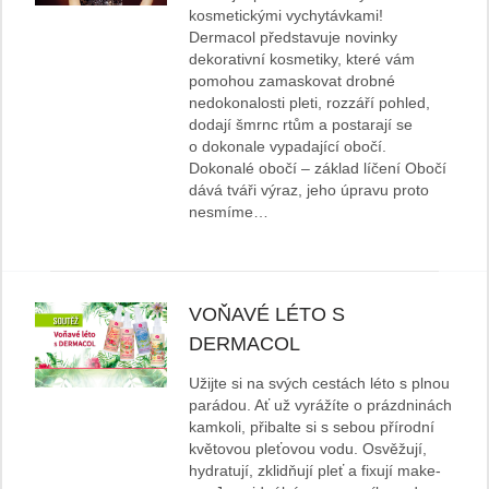
kosmetickými vychytávkami!
Dermacol představuje novinky
dekorativní kosmetiky, které vám
pomohou zamaskovat drobné
nedokonalosti pleti, rozzáří pohled,
dodají šmrnc rtům a postarají se
o dokonale vypadající obočí.
Dokonalé obočí – základ líčení Obočí
dává tváři výraz, jeho úpravu proto
nesmíme…
VOŇAVÉ LÉTO S
DERMACOL
Užijte si na svých cestách léto s plnou
parádou. Ať už vyrážíte o prázdninách
kamkoli, přibalte si s sebou přírodní
květovou pleťovou vodu. Osvěžují,
hydratují, zklidňují pleť a fixují make-