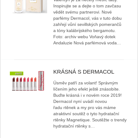
Inspirujte se a dejte o tom zavčasu
vědět svému partnerovi. Nové
parfémy Dermacol, vás v tuto dobu
zahřejí vůní sevillských pomerančů
a tóny kalábrijského bergamotu.
Foto: archiv webu Voňavý dotek
Andaluzie Nová parfémová voda…
KRÁSNÁ S DERMACOL
Úsměv patří za volant! Správným
líčením jeho efekt ještě znásobíte.
Buďte krásná i v novém roce 2019!
Dermacol nyní uvádí novou
řadu rtěnek a my pro vás máme
atraktivní soutěž o tyto hydratační
rtěnky Magnetique. Soutěžte o trendy
hydratační rtěnky s…