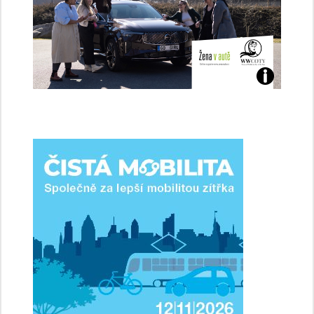
Jaké
jsme
ženy-
řidičky